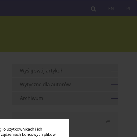
EN
PL
Wyślij swój artykuł
Wytyczne dla autorów
Archiwum
Udostępnij
i o użytkownikach i ich
rządzeniach końcowych plików
Wyślij mailem