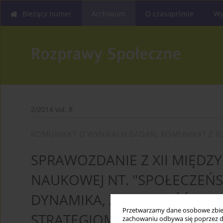
Bieżący numer
Archiwum
O czasopiśmie
Wy
2/2014 vol. 8
KOMUNIKAT O WYNIKACH BADAŃ; KOMUNIKAT Z K
SPRAWOZDANIE Z XII MIĘDZ
NAUKOWEJ NT. "SPOŁECZEŃ
DYNAMIKA, ZMIENNOŚĆ I NI
Przetwarzamy dane osobowe zbiera
STRATEGIOM W EDUKACJI MI
zachowaniu odbywa się poprzez d