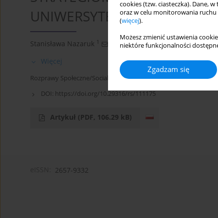
cookies (tzw. ciasteczka). Dane, w
UNIWERSYTET W BIAŁYMSTOKU
oraz w celu monitorowania ruchu
(
więcej
).
Możesz zmienić ustawienia cookie
1
Stanisława Nazaruk
niektóre funkcjonalności dostępne
Więcej
Zgadzam się
Rozprawy Społeczne/Social Dissertations 2014;8(2):71-72
DOI:
https://doi.org/10.29316/rs/111175
Artykuł
(PDF, 106.29 kB)
eISSN:
2657-9332