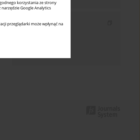
wygodnego korzystania ze strony
z narzędzie Google Analytics
Indeksy
acji przeglądarki może wpłynąć na
Indeks słów kluczowych
Indeks dziedzin
Indeks autorów