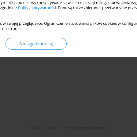
 tym pliki cookies, wykorzystywane są w celu realizacji usług, zapewnienia 
, 25-28 MAJA 2014 R.
 zgodnie z
Polityką prywatności
. Dane są także zbierane i przetwarzane prze
s w swojej przeglądarce. Ograniczenie stosowania plików cookies w konfigur
 na stronie.
Nie zgadzam się
© 2006-2026 Journal hosting platform by
Bentus