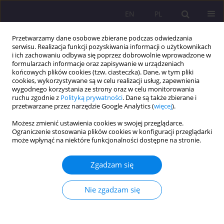
EN
PL
Przetwarzamy dane osobowe zbierane podczas odwiedzania
serwisu. Realizacja funkcji pozyskiwania informacji o użytkownikach
i ich zachowaniu odbywa się poprzez dobrowolnie wprowadzone w
formularzach informacje oraz zapisywanie w urządzeniach
końcowych plików cookies (tzw. ciasteczka). Dane, w tym pliki
cookies, wykorzystywane są w celu realizacji usług, zapewnienia
wygodnego korzystania ze strony oraz w celu monitorowania
ruchu zgodnie z
Polityką prywatności
. Dane są także zbierane i
przetwarzane przez narzędzie Google Analytics (
więcej
).
3/2014 vol. 8
Możesz zmienić ustawienia cookies w swojej przeglądarce.
Ograniczenie stosowania plików cookies w konfiguracji przeglądarki
może wpłynąć na niektóre funkcjonalności dostępne na stronie.
KOMUNIKAT O WYNIKACH BADAŃ; KOMUNIKAT Z
Zgadzam się
KONFERENCJI
Sprawozdanie z Konferencji
Nie zgadzam się
Naukowej: RODZINA JAKO