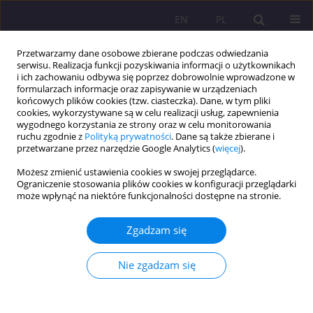
EN
PL
Przetwarzamy dane osobowe zbierane podczas odwiedzania
serwisu. Realizacja funkcji pozyskiwania informacji o użytkownikach
i ich zachowaniu odbywa się poprzez dobrowolnie wprowadzone w
formularzach informacje oraz zapisywanie w urządzeniach
końcowych plików cookies (tzw. ciasteczka). Dane, w tym pliki
cookies, wykorzystywane są w celu realizacji usług, zapewnienia
wygodnego korzystania ze strony oraz w celu monitorowania
ruchu zgodnie z
Polityką prywatności
. Dane są także zbierane i
przetwarzane przez narzędzie Google Analytics (
więcej
).
4/2014 vol. 8
Możesz zmienić ustawienia cookies w swojej przeglądarce.
Ograniczenie stosowania plików cookies w konfiguracji przeglądarki
może wpłynąć na niektóre funkcjonalności dostępne na stronie.
KOMUNIKAT O WYNIKACH BADAŃ; KOMUNIKAT Z
Zgadzam się
KONFERENCJI
Sprawozdanie z Seminarium
Nie zgadzam się
Eksperckiego: POLSKA ZA 25