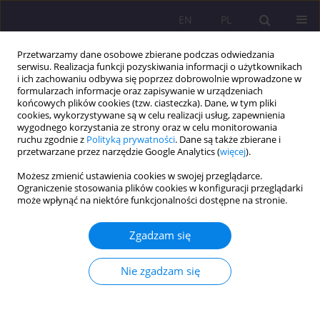
EN
PL
Przetwarzamy dane osobowe zbierane podczas odwiedzania
serwisu. Realizacja funkcji pozyskiwania informacji o użytkownikach
i ich zachowaniu odbywa się poprzez dobrowolnie wprowadzone w
formularzach informacje oraz zapisywanie w urządzeniach
końcowych plików cookies (tzw. ciasteczka). Dane, w tym pliki
cookies, wykorzystywane są w celu realizacji usług, zapewnienia
wygodnego korzystania ze strony oraz w celu monitorowania
ruchu zgodnie z
Polityką prywatności
. Dane są także zbierane i
przetwarzane przez narzędzie Google Analytics (
więcej
).
Autor
Beata Lewtak
Możesz zmienić ustawienia cookies w swojej przeglądarce.
Ograniczenie stosowania plików cookies w konfiguracji przeglądarki
może wpłynąć na niektóre funkcjonalności dostępne na stronie.
ARTYKUŁ ORYGINALNY
Ubezpieczenia od ryzyka związanego ze starością
Zgadzam się
i zdrowiem pracowników i rolników
Mieczysław Adamowicz
,
Beata Lewtak
Nie zgadzam się
Rozprawy Społeczne/Social Dissertations 2020;14(4):81-100
DOI
:
https://doi.org/10.29316/rs/132417
Statystyki