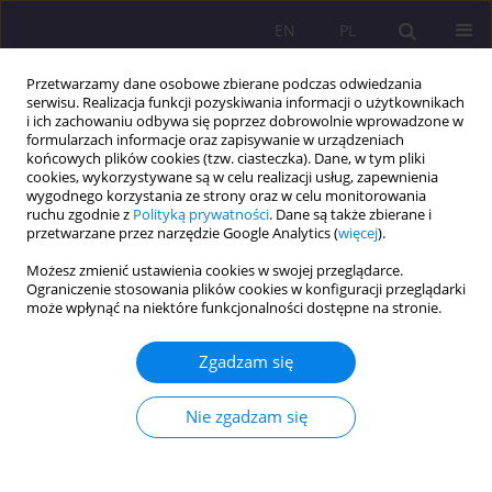
EN
PL
Przetwarzamy dane osobowe zbierane podczas odwiedzania
serwisu. Realizacja funkcji pozyskiwania informacji o użytkownikach
i ich zachowaniu odbywa się poprzez dobrowolnie wprowadzone w
formularzach informacje oraz zapisywanie w urządzeniach
końcowych plików cookies (tzw. ciasteczka). Dane, w tym pliki
cookies, wykorzystywane są w celu realizacji usług, zapewnienia
wygodnego korzystania ze strony oraz w celu monitorowania
ruchu zgodnie z
Polityką prywatności
. Dane są także zbierane i
przetwarzane przez narzędzie Google Analytics (
więcej
).
Autor
Michał Kotala
Możesz zmienić ustawienia cookies w swojej przeglądarce.
Ograniczenie stosowania plików cookies w konfiguracji przeglądarki
może wpłynąć na niektóre funkcjonalności dostępne na stronie.
ARTYKUŁ ORYGINALNY
Pomiędzy Nimrodem a Abramem – kontinuum
Zgadzam się
rzeczywistości gier
Michał Kotala
Nie zgadzam się
Rozprawy Społeczne/Social Dissertations 2022;16(1):52-65
DOI
:
https://doi.org/10.29316/rs/147049
Statystyki