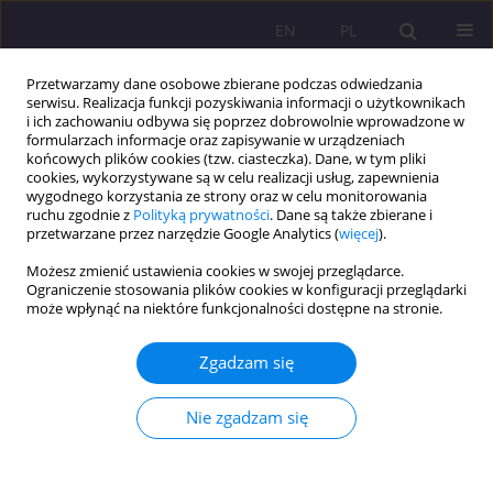
EN
PL
Przetwarzamy dane osobowe zbierane podczas odwiedzania
serwisu. Realizacja funkcji pozyskiwania informacji o użytkownikach
i ich zachowaniu odbywa się poprzez dobrowolnie wprowadzone w
formularzach informacje oraz zapisywanie w urządzeniach
końcowych plików cookies (tzw. ciasteczka). Dane, w tym pliki
cookies, wykorzystywane są w celu realizacji usług, zapewnienia
wygodnego korzystania ze strony oraz w celu monitorowania
ruchu zgodnie z
Polityką prywatności
. Dane są także zbierane i
przetwarzane przez narzędzie Google Analytics (
więcej
).
Autor
Jan Błachnio
Możesz zmienić ustawienia cookies w swojej przeglądarce.
Ograniczenie stosowania plików cookies w konfiguracji przeglądarki
może wpłynąć na niektóre funkcjonalności dostępne na stronie.
ARTYKUŁ ORYGINALNY
STAROŚĆ JAKO ZADANIE DLA CZŁOWIEKA –
Zgadzam się
INSPIRACJE W NAUCZANIU JANA PAWŁA II
Jan Ryszard Błachnio
,
Aleksandra Błachnio
Nie zgadzam się
Rozprawy Społeczne/Social Dissertations 2015;9(4):57-63
DOI
:
https://doi.org/10.29316/rs/111120
Statystyki