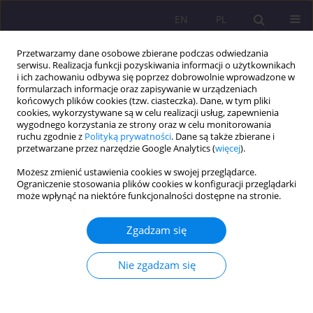
EN
PL
Przetwarzamy dane osobowe zbierane podczas odwiedzania
serwisu. Realizacja funkcji pozyskiwania informacji o użytkownikach
i ich zachowaniu odbywa się poprzez dobrowolnie wprowadzone w
formularzach informacje oraz zapisywanie w urządzeniach
końcowych plików cookies (tzw. ciasteczka). Dane, w tym pliki
cookies, wykorzystywane są w celu realizacji usług, zapewnienia
wygodnego korzystania ze strony oraz w celu monitorowania
ruchu zgodnie z
Polityką prywatności
. Dane są także zbierane i
przetwarzane przez narzędzie Google Analytics (
więcej
).
Autor
Agnieszka Bąkowska
Możesz zmienić ustawienia cookies w swojej przeglądarce.
Ograniczenie stosowania plików cookies w konfiguracji przeglądarki
może wpłynąć na niektóre funkcjonalności dostępne na stronie.
ARTYKUŁ ORYGINALNY
Czy seniorzy są wykluczeni cyfrowo? Analiza
Zgadzam się
potrzeb osób starszych w zakresie wsparcia
informacyjnego
Nie zgadzam się
Arkadiusz Mirosław Jasiński
,
Agnieszka M. Bąkowska
Rozprawy Społeczne/Social Dissertations 2021;15(1):48-59
DOI
:
https://doi.org/10.29316/rs/135468