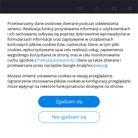
EN
PL
Przetwarzamy dane osobowe zbierane podczas odwiedzania
serwisu. Realizacja funkcji pozyskiwania informacji o użytkownikach
i ich zachowaniu odbywa się poprzez dobrowolnie wprowadzone w
formularzach informacje oraz zapisywanie w urządzeniach
końcowych plików cookies (tzw. ciasteczka). Dane, w tym pliki
cookies, wykorzystywane są w celu realizacji usług, zapewnienia
wygodnego korzystania ze strony oraz w celu monitorowania
ruchu zgodnie z
Polityką prywatności
. Dane są także zbierane i
przetwarzane przez narzędzie Google Analytics (
więcej
).
Autor
Jan Czechowski
Możesz zmienić ustawienia cookies w swojej przeglądarce.
Ograniczenie stosowania plików cookies w konfiguracji przeglądarki
LITERATURA DZIECIĘCA SPOSOBEM
może wpłynąć na niektóre funkcjonalności dostępne na stronie.
KSZTAŁTOWANIA POSTAW SPOŁECZNYCH - Z
ROZWAŻAŃ O PRZYJAŹNI
Zgadzam się
Jan Czechowski
Nie zgadzam się
Rozprawy Społeczne/Social Dissertations 2014;8(2):7-14
DOI
:
https://doi.org/10.29316/rs/111164
Statystyki