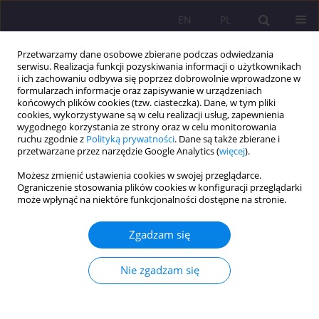
EN
PL
Przetwarzamy dane osobowe zbierane podczas odwiedzania
serwisu. Realizacja funkcji pozyskiwania informacji o użytkownikach
i ich zachowaniu odbywa się poprzez dobrowolnie wprowadzone w
formularzach informacje oraz zapisywanie w urządzeniach
końcowych plików cookies (tzw. ciasteczka). Dane, w tym pliki
cookies, wykorzystywane są w celu realizacji usług, zapewnienia
wygodnego korzystania ze strony oraz w celu monitorowania
ruchu zgodnie z
Polityką prywatności
. Dane są także zbierane i
przetwarzane przez narzędzie Google Analytics (
więcej
).
Autor
Jolanta Danielewicz
Możesz zmienić ustawienia cookies w swojej przeglądarce.
Ograniczenie stosowania plików cookies w konfiguracji przeglądarki
może wpłynąć na niektóre funkcjonalności dostępne na stronie.
ARTYKUŁ ORYGINALNY
Dziecko szkolne z cukrzycą typu 1 w opinii
Zgadzam się
studentów wychowania fizycznego
Anna Jadwiga Ławnik
,
Zofia Kubińska
,
Anna Pańczuk
,
Jolanta
Nie zgadzam się
Danielewicz
Rozprawy Społeczne/Social Dissertations 2020;14(1):43-52
DOI
:
https://doi.org/10.29316/rs/11051