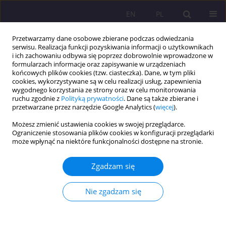
EN
PL
Przetwarzamy dane osobowe zbierane podczas odwiedzania
serwisu. Realizacja funkcji pozyskiwania informacji o użytkownikach
i ich zachowaniu odbywa się poprzez dobrowolnie wprowadzone w
formularzach informacje oraz zapisywanie w urządzeniach
końcowych plików cookies (tzw. ciasteczka). Dane, w tym pliki
cookies, wykorzystywane są w celu realizacji usług, zapewnienia
wygodnego korzystania ze strony oraz w celu monitorowania
ruchu zgodnie z
Polityką prywatności
. Dane są także zbierane i
przetwarzane przez narzędzie Google Analytics (
więcej
).
Autor
Eliza Gładkowska
Możesz zmienić ustawienia cookies w swojej przeglądarce.
Ograniczenie stosowania plików cookies w konfiguracji przeglądarki
może wpłynąć na niektóre funkcjonalności dostępne na stronie.
ARTYKUŁ PRZEGLĄDOWY
Nauczanie przedmiotowo-językowe i podejście
Zgadzam się
komunikacyjne jako koncepcje progowe w
kształceniu przyszłych nauczycieli języków obcych
Nie zgadzam się
w klasach I-III
Eliza Gładkowska
Rozprawy Społeczne/Social Dissertations 2020;14(3):76-87