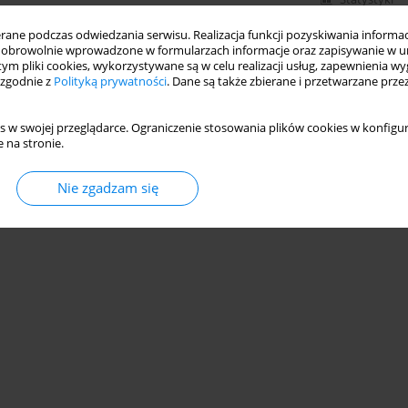
ne podczas odwiedzania serwisu. Realizacja funkcji pozyskiwania informacj
obrowolnie wprowadzone w formularzach informacje oraz zapisywanie w u
 tym pliki cookies, wykorzystywane są w celu realizacji usług, zapewnienia 
 zgodnie z
Polityką prywatności
. Dane są także zbierane i przetwarzane prze
s w swojej przeglądarce. Ograniczenie stosowania plików cookies w konfigur
 na stronie.
Nie zgadzam się