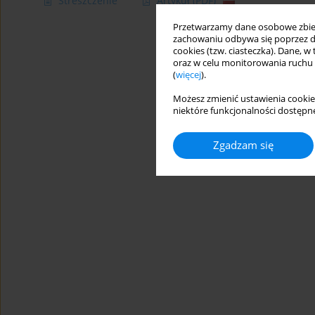
Streszczenie
Artykuł
(PDF)
Przetwarzamy dane osobowe zbiera
zachowaniu odbywa się poprzez d
cookies (tzw. ciasteczka). Dane, w
oraz w celu monitorowania ruchu
(
więcej
).
Możesz zmienić ustawienia cookie
niektóre funkcjonalności dostępne
Zgadzam się