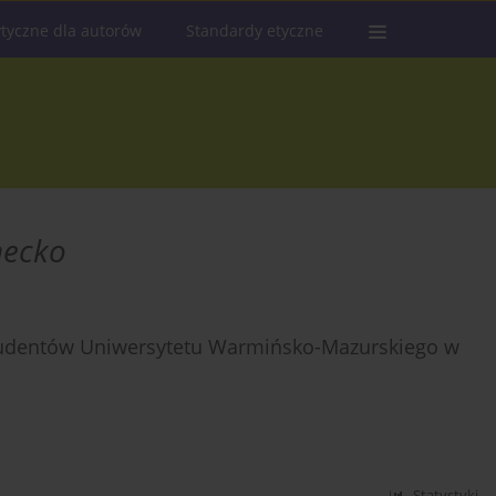
tyczne dla autorów
Standardy etyczne
necko
studentów Uniwersytetu Warmińsko-Mazurskiego w
Statystyki