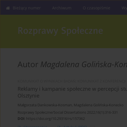
Bieżący numer
Archiwum
O czasopiśmie
Wy
Autor
Magdalena Golińska-Ko
KOMUNIKAT O WYNIKACH BADAŃ; KOMUNIKAT Z KONFERENCJI
Reklamy i kampanie społeczne w percepcji 
Olsztynie
Małgorzata Dankowska-Kosman
,
Magdalena Golińska-Konecko
Rozprawy Społeczne/Social Dissertations 2022;16(1):316-331
DOI
:
https://doi.org/10.29316/rs/157362