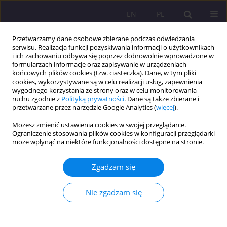
EN
PL
Przetwarzamy dane osobowe zbierane podczas odwiedzania
serwisu. Realizacja funkcji pozyskiwania informacji o użytkownikach
i ich zachowaniu odbywa się poprzez dobrowolnie wprowadzone w
formularzach informacje oraz zapisywanie w urządzeniach
końcowych plików cookies (tzw. ciasteczka). Dane, w tym pliki
cookies, wykorzystywane są w celu realizacji usług, zapewnienia
wygodnego korzystania ze strony oraz w celu monitorowania
ruchu zgodnie z
Polityką prywatności
. Dane są także zbierane i
przetwarzane przez narzędzie Google Analytics (
więcej
).
Autor
Ewa Humeniuk
Możesz zmienić ustawienia cookies w swojej przeglądarce.
Ograniczenie stosowania plików cookies w konfiguracji przeglądarki
ARTYKUŁ ORYGINALNY
może wpłynąć na niektóre funkcjonalności dostępne na stronie.
NASILENIE ZABURZEŃ DEPRESYJNYCH WŚRÓD
PACJENTÓW ONKOLOGICZNYCH
Zgadzam się
Ewa Humeniuk
,
Olga Dąbska
,
Aleksandra Krupa
Nie zgadzam się
Rozprawy Społeczne/Social Dissertations 2018;12(3):55-63
DOI
:
https://doi.org/10.29316/rs.2018.21
Statystyki