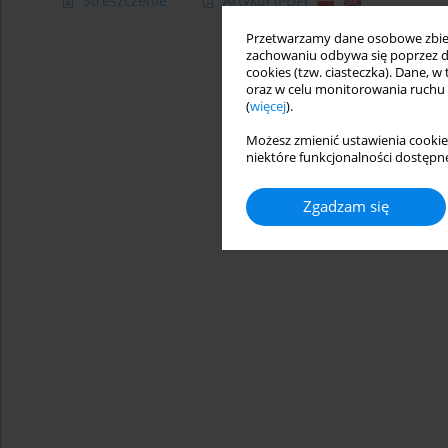
Streszczenie
Artykuł
(PDF)
Przetwarzamy dane osobowe zbiera
zachowaniu odbywa się poprzez d
cookies (tzw. ciasteczka). Dane, w
oraz w celu monitorowania ruchu
(
więcej
).
Możesz zmienić ustawienia cookie
niektóre funkcjonalności dostępne
Zgadzam się