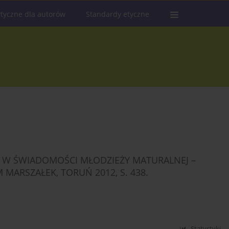
tyczne dla autorów
Standardy etyczne
A W ŚWIADOMOŚCI MŁODZIEŻY MATURALNEJ –
MARSZAŁEK, TORUŃ 2012, S. 438.
Statystyki