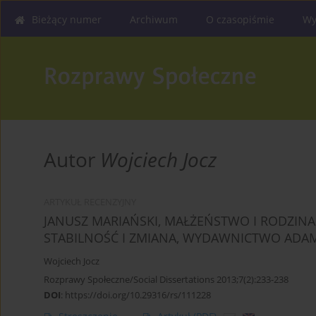
Bieżący numer
Archiwum
O czasopiśmie
Wy
Autor
Wojciech Jocz
ARTYKUŁ RECENZYJNY
JANUSZ MARIAŃSKI, MAŁŻEŃSTWO I RODZIN
STABILNOŚĆ I ZMIANA, WYDAWNICTWO ADAM 
Wojciech Jocz
Rozprawy Społeczne/Social Dissertations 2013;7(2):233-238
DOI
:
https://doi.org/10.29316/rs/111228