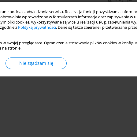
ne podczas odwiedzania serwisu. Realizacja funkcji pozyskiwania informacj
obrowolnie wprowadzone w formularzach informacje oraz zapisywanie w u
 tym pliki cookies, wykorzystywane są w celu realizacji usług, zapewnienia 
 zgodnie z
Polityką prywatności
. Dane są także zbierane i przetwarzane prze
s w swojej przeglądarce. Ograniczenie stosowania plików cookies w konfigur
 na stronie.
Nie zgadzam się