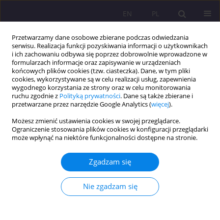
EN
PL
Przetwarzamy dane osobowe zbierane podczas odwiedzania
serwisu. Realizacja funkcji pozyskiwania informacji o użytkownikach
i ich zachowaniu odbywa się poprzez dobrowolnie wprowadzone w
formularzach informacje oraz zapisywanie w urządzeniach
końcowych plików cookies (tzw. ciasteczka). Dane, w tym pliki
cookies, wykorzystywane są w celu realizacji usług, zapewnienia
wygodnego korzystania ze strony oraz w celu monitorowania
ruchu zgodnie z
Polityką prywatności
. Dane są także zbierane i
przetwarzane przez narzędzie Google Analytics (
więcej
).
Autor
Agnieszka Kajczuk
Możesz zmienić ustawienia cookies w swojej przeglądarce.
Ograniczenie stosowania plików cookies w konfiguracji przeglądarki
może wpłynąć na niektóre funkcjonalności dostępne na stronie.
POSTAWY STUDENTÓW PAŃSTWOWEJ SZKOŁY
WYŻSZEJ W BIAŁEJ PODLASKIEJ WOBEC OSÓB Z
Zgadzam się
NIEPEŁNOSPRAWNOŚCIĄ
Barbara Bergier
,
Agnieszka Kajczuk
Nie zgadzam się
Rozprawy Społeczne/Social Dissertations 2014;8(2):55-61
DOI
:
https://doi.org/10.29316/rs/111170
Statystyki