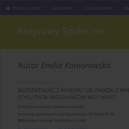
Bieżący numer
Archiwum
O czasopiśmie
Wy
Autor
Emilia Komorowska
ARTYKUŁ ORYGINALNY
BEZDZIETNOŚĆ Z WYBORU I JEJ ZWIĄZKI Z
STYLU ŻYCIA MIESZKAŃCÓW WSI I MIAST
Emilia Komorowska
,
Ewelina Kukawska
Rozprawy Społeczne/Social Dissertations 2015;9(1):70-78
DOI
:
https://doi.org/10.29316/rs/111085