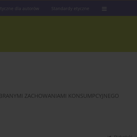
tyczne dla autorów
Standardy etyczne
 WYBRANYMI ZACHOWANIAMI KONSUMPCYJNEGO
Statystyki