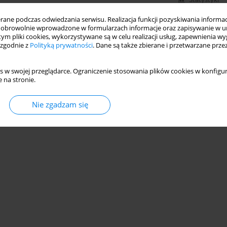
ne podczas odwiedzania serwisu. Realizacja funkcji pozyskiwania informacj
obrowolnie wprowadzone w formularzach informacje oraz zapisywanie w u
 tym pliki cookies, wykorzystywane są w celu realizacji usług, zapewnienia 
 zgodnie z
Polityką prywatności
. Dane są także zbierane i przetwarzane prze
s w swojej przeglądarce. Ograniczenie stosowania plików cookies w konfigur
 na stronie.
Nie zgadzam się