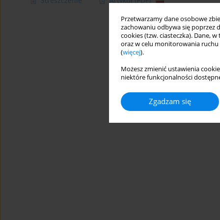
Streszczenie
Artykuł
(PDF)
Przetwarzamy dane osobowe zbiera
zachowaniu odbywa się poprzez d
cookies (tzw. ciasteczka). Dane, w
oraz w celu monitorowania ruchu
(
więcej
).
Możesz zmienić ustawienia cookie
niektóre funkcjonalności dostępne
Zgadzam się