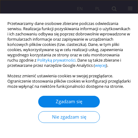
EN
PL
Przetwarzamy dane osobowe zbierane podczas odwiedzania
serwisu. Realizacja funkcji pozyskiwania informacji o użytkownikach
i ich zachowaniu odbywa się poprzez dobrowolnie wprowadzone w
formularzach informacje oraz zapisywanie w urządzeniach
końcowych plików cookies (tzw. ciasteczka). Dane, w tym pliki
cookies, wykorzystywane są w celu realizacji usług, zapewnienia
wygodnego korzystania ze strony oraz w celu monitorowania
ruchu zgodnie z
Polityką prywatności
. Dane są także zbierane i
przetwarzane przez narzędzie Google Analytics (
więcej
).
Autor
Stanisław Lachowski
Możesz zmienić ustawienia cookies w swojej przeglądarce.
Ograniczenie stosowania plików cookies w konfiguracji przeglądarki
może wpłynąć na niektóre funkcjonalności dostępne na stronie.
ARTYKUŁ ORYGINALNY
PLANOWANIE MIGRACJI ZAROBKOWEJ PRZEZ
Zgadzam się
MŁODZIEŻ SZKÓŁ ŚREDNICH Z LUBELSZCZYZNY
Stanisław Lachowski
,
Magdalena Florek-Łuszczki
,
Jarosław
Nie zgadzam się
Chmielewski
,
Piotr Choina
Rozprawy Społeczne/Social Dissertations 2017;11(2):36-44
DOI
:
https://doi.org/10.29316/rs.2017.16