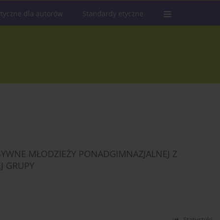
tyczne dla autorów
Standardy etyczne
SYWNE MŁODZIEŻY PONADGIMNAZJALNEJ Z
J GRUPY
Statystyki