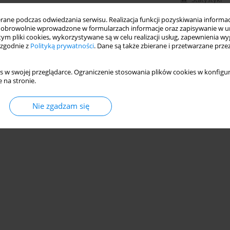
ne podczas odwiedzania serwisu. Realizacja funkcji pozyskiwania informacj
obrowolnie wprowadzone w formularzach informacje oraz zapisywanie w u
 tym pliki cookies, wykorzystywane są w celu realizacji usług, zapewnienia 
 zgodnie z
Polityką prywatności
. Dane są także zbierane i przetwarzane prze
s w swojej przeglądarce. Ograniczenie stosowania plików cookies w konfigur
 na stronie.
Nie zgadzam się