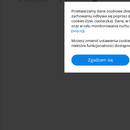
Streszczenie
Artykuł
(PDF)
Przetwarzamy dane osobowe zbiera
zachowaniu odbywa się poprzez d
cookies (tzw. ciasteczka). Dane, w
oraz w celu monitorowania ruchu
(
więcej
).
Możesz zmienić ustawienia cookie
niektóre funkcjonalności dostępne
Zgadzam się