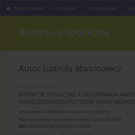
Bieżący numer
Archiwum
O czasopiśmie
Wy
Autor
Ludmiła Marcinowicz
ARTYKUŁ ORYGINALNY
WSPARCIE SPOŁECZNE A ZACHOWANIA AGRE
UWZGLĘDNIENIEM PŁCI ORAZ WIEKU BADANE
Anna Ławnik
,
Ludmiła Marcinowicz
,
Adam Szepeluk
Rozprawy Społeczne/Social Dissertations 2018;12(3):47-54
DOI
:
https://doi.org/10.29316/rs.2018.26