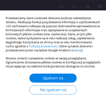
EN
PL
Przetwarzamy dane osobowe zbierane podczas odwiedzania
serwisu. Realizacja funkcji pozyskiwania informacji o użytkownikach
i ich zachowaniu odbywa się poprzez dobrowolnie wprowadzone w
formularzach informacje oraz zapisywanie w urządzeniach
końcowych plików cookies (tzw. ciasteczka). Dane, w tym pliki
cookies, wykorzystywane są w celu realizacji usług, zapewnienia
wygodnego korzystania ze strony oraz w celu monitorowania
ruchu zgodnie z
Polityką prywatności
. Dane są także zbierane i
przetwarzane przez narzędzie Google Analytics (
więcej
).
Autor
Anna Nowacka
Możesz zmienić ustawienia cookies w swojej przeglądarce.
Ograniczenie stosowania plików cookies w konfiguracji przeglądarki
może wpłynąć na niektóre funkcjonalności dostępne na stronie.
ARTYKUŁ ORYGINALNY
OPINIE UCZNIÓW NA TEMAT ZJAWISKA
Zgadzam się
KOREPETYCJI NA PRZYKŁADZIE WYBRANYCH
SZKÓŁ W PŁOCKU I SIERPCU
Nie zgadzam się
Mariola Szewczyk-Jarocka
,
Anna Nowacka
Rozprawy Społeczne/Social Dissertations 2016;10(2):47-55
DOI
:
https://doi.org/10.29316/rs/111018