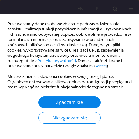
EN
PL
Przetwarzamy dane osobowe zbierane podczas odwiedzania
serwisu. Realizacja funkcji pozyskiwania informacji o użytkownikach
i ich zachowaniu odbywa się poprzez dobrowolnie wprowadzone w
formularzach informacje oraz zapisywanie w urządzeniach
końcowych plików cookies (tzw. ciasteczka). Dane, w tym pliki
cookies, wykorzystywane są w celu realizacji usług, zapewnienia
wygodnego korzystania ze strony oraz w celu monitorowania
ruchu zgodnie z
Polityką prywatności
. Dane są także zbierane i
przetwarzane przez narzędzie Google Analytics (
więcej
).
Autor
Małgorzata Piechowicz-
Możesz zmienić ustawienia cookies w swojej przeglądarce.
Bogaczyk
Ograniczenie stosowania plików cookies w konfiguracji przeglądarki
może wpłynąć na niektóre funkcjonalności dostępne na stronie.
STUDIUM PRZYPADKU
Zgadzam się
Narracje bezdomnych kobiet na temat ich
przyszłości. Doniesienie z badań jakościowych
Nie zgadzam się
Małgorzata Piechowicz-Bogaczyk
Rozprawy Społeczne/Social Dissertations 2021;15(1):60-73