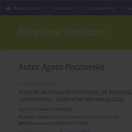
Bieżący numer
Archiwum
O czasopiśmie
Wy
Autor
Agata Pocztarska
ARTYKUŁ ORYGINALNY
POZIOM AKTYWNOŚCI FIZYCZNEJ ZE WZGLĘ
UZDROWISKA I KLIENTÓW SPA NAŁĘCZÓW
Agata Pocztarska
,
Józef Bergier
Rozprawy Społeczne/Social Dissertations 2016;10(2):75-82
DOI
:
https://doi.org/10.29316/rs/111022