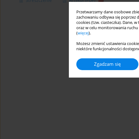
Streszczenie
Artykuł
(PDF)
Przetwarzamy dane osobowe zbiera
zachowaniu odbywa się poprzez d
cookies (tzw. ciasteczka). Dane, w
oraz w celu monitorowania ruchu
(
więcej
).
Możesz zmienić ustawienia cookie
niektóre funkcjonalności dostępne
Zgadzam się