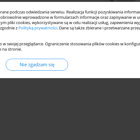
ne podczas odwiedzania serwisu. Realizacja funkcji pozyskiwania informacj
obrowolnie wprowadzone w formularzach informacje oraz zapisywanie w u
 tym pliki cookies, wykorzystywane są w celu realizacji usług, zapewnienia 
 zgodnie z
Polityką prywatności
. Dane są także zbierane i przetwarzane prze
s w swojej przeglądarce. Ograniczenie stosowania plików cookies w konfigur
 na stronie.
Nie zgadzam się