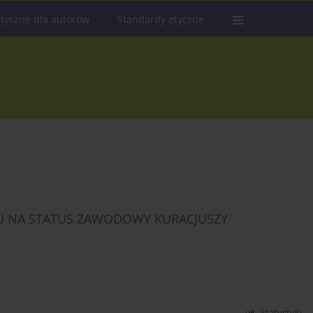
tyczne dla autorów
Standardy etyczne
DU NA STATUS ZAWODOWY KURACJUSZY
Statystyki