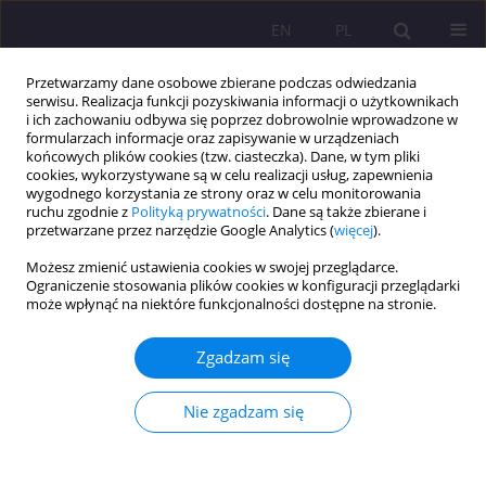
EN
PL
Przetwarzamy dane osobowe zbierane podczas odwiedzania
serwisu. Realizacja funkcji pozyskiwania informacji o użytkownikach
i ich zachowaniu odbywa się poprzez dobrowolnie wprowadzone w
formularzach informacje oraz zapisywanie w urządzeniach
końcowych plików cookies (tzw. ciasteczka). Dane, w tym pliki
cookies, wykorzystywane są w celu realizacji usług, zapewnienia
wygodnego korzystania ze strony oraz w celu monitorowania
ruchu zgodnie z
Polityką prywatności
. Dane są także zbierane i
przetwarzane przez narzędzie Google Analytics (
więcej
).
Autor
Adam Reczuch
Możesz zmienić ustawienia cookies w swojej przeglądarce.
Ograniczenie stosowania plików cookies w konfiguracji przeglądarki
może wpłynąć na niektóre funkcjonalności dostępne na stronie.
ARTYKUŁ ORYGINALNY
Problem wykluczenia cyfrowego a informatyzacja
Zgadzam się
postępowań sądowych na przykładzie instytucji
upadłości konsumenckiej
Nie zgadzam się
Adam Reczuch
Rozprawy Społeczne/Social Dissertations 2024;18(1):345-362
DOI
:
https://doi.org/10.29316/rs/188322