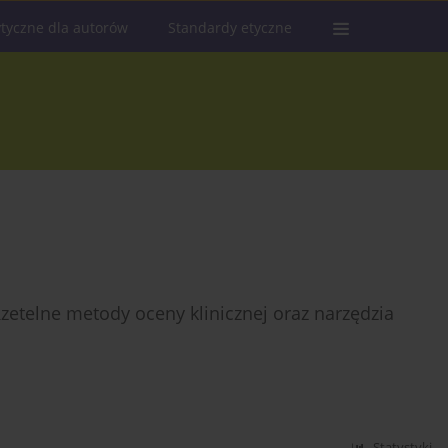
tyczne dla autorów
Standardy etyczne
zetelne metody oceny klinicznej oraz narzędzia
Statystyki