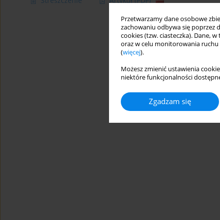
Streszczenie
Artykuł
(PDF)
Przetwarzamy dane osobowe zbiera
zachowaniu odbywa się poprzez d
cookies (tzw. ciasteczka). Dane, w
oraz w celu monitorowania ruchu
(
więcej
).
Możesz zmienić ustawienia cookie
niektóre funkcjonalności dostępne
Zgadzam się