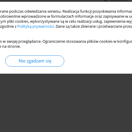
ne podczas odwiedzania serwisu. Realizacja funkcji pozyskiwania informacj
obrowolnie wprowadzone w formularzach informacje oraz zapisywanie w u
 tym pliki cookies, wykorzystywane są w celu realizacji usług, zapewnienia 
 zgodnie z
Polityką prywatności
. Dane są także zbierane i przetwarzane prze
s w swojej przeglądarce. Ograniczenie stosowania plików cookies w konfigur
 na stronie.
Nie zgadzam się