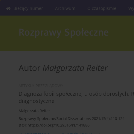
Bieżący numer
Archiwum
O czasopiśmie
Wy
Autor
Małgorzata Reiter
ARTYKUŁ PRZEGLĄDOWY
Diagnoza fobii społecznej u osób dorosłych. R
diagnostyczne
Małgorzata Reiter
Rozprawy Społeczne/Social Dissertations 2021;15(4):110-124
DOI
:
https://doi.org/10.29316/rs/141886