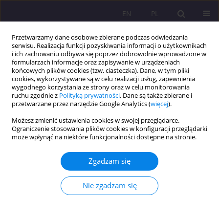
EN
PL
Przetwarzamy dane osobowe zbierane podczas odwiedzania
serwisu. Realizacja funkcji pozyskiwania informacji o użytkownikach
i ich zachowaniu odbywa się poprzez dobrowolnie wprowadzone w
formularzach informacje oraz zapisywanie w urządzeniach
końcowych plików cookies (tzw. ciasteczka). Dane, w tym pliki
cookies, wykorzystywane są w celu realizacji usług, zapewnienia
wygodnego korzystania ze strony oraz w celu monitorowania
ruchu zgodnie z
Polityką prywatności
. Dane są także zbierane i
przetwarzane przez narzędzie Google Analytics (
więcej
).
Autor
Hanna Rugała
Możesz zmienić ustawienia cookies w swojej przeglądarce.
Ograniczenie stosowania plików cookies w konfiguracji przeglądarki
może wpłynąć na niektóre funkcjonalności dostępne na stronie.
KOMUNIKAT O WYNIKACH BADAŃ; KOMUNIKAT Z KONFERENCJI
Uchodźca i uchodźstwo – ujęcie teoretyczne a
Zgadzam się
perspektywa społeczna
Hanna Rugała
Nie zgadzam się
Rozprawy Społeczne/Social Dissertations 2020;14(4):126-134
DOI
:
https://doi.org/10.29316/rs/132323
Statystyki