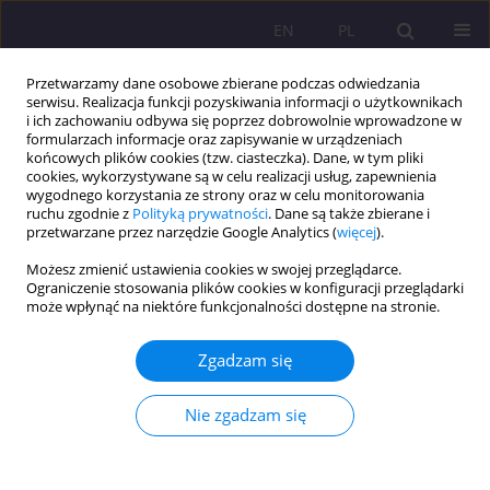
EN
PL
Przetwarzamy dane osobowe zbierane podczas odwiedzania
serwisu. Realizacja funkcji pozyskiwania informacji o użytkownikach
i ich zachowaniu odbywa się poprzez dobrowolnie wprowadzone w
formularzach informacje oraz zapisywanie w urządzeniach
końcowych plików cookies (tzw. ciasteczka). Dane, w tym pliki
cookies, wykorzystywane są w celu realizacji usług, zapewnienia
wygodnego korzystania ze strony oraz w celu monitorowania
ruchu zgodnie z
Polityką prywatności
. Dane są także zbierane i
przetwarzane przez narzędzie Google Analytics (
więcej
).
Autor
Jacek Stępień
Możesz zmienić ustawienia cookies w swojej przeglądarce.
Ograniczenie stosowania plików cookies w konfiguracji przeglądarki
może wpłynąć na niektóre funkcjonalności dostępne na stronie.
ARTYKUŁ ORYGINALNY
MOTYWY PODEJMOWANIA AKTYWNOŚCI
Zgadzam się
FIZYCZNEJ W CZASIE WOLNYM PRZEZ
STUDENTÓW TRENUJĄCYCH I NIETRENUJĄCYCH
Nie zgadzam się
Ewa Stępień
,
Jacek Stępień
,
Maciej Olesiejuk
Rozprawy Społeczne/Social Dissertations 2019;13(1):64-71
DOI
:
https://doi.org/10.29316/rs.2019.08