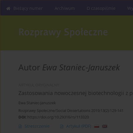
Bieżący numer
Archiwum
O czasopiśmie
Wy
Autor
Ewa Staniec-Januszek
ARTYKUŁ ORYGINALNY
Zastosowania nowoczesnej biotechnologii z pe
Ewa Staniec-Januszek
Rozprawy Społeczne/Social Dissertations 2019;13(2):129-141
DOI
:
https://doi.org/10.29316/rs/113320
Streszczenie
Artykuł
(PDF)