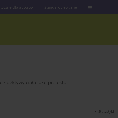
tyczne dla autorów
Standardy etyczne
rspektywy ciała jako projektu
Statystyki