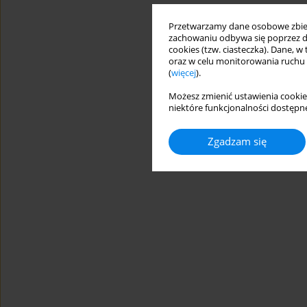
Przetwarzamy dane osobowe zbiera
zachowaniu odbywa się poprzez d
cookies (tzw. ciasteczka). Dane, w
oraz w celu monitorowania ruchu
(
więcej
).
Możesz zmienić ustawienia cookie
niektóre funkcjonalności dostępne
Zgadzam się