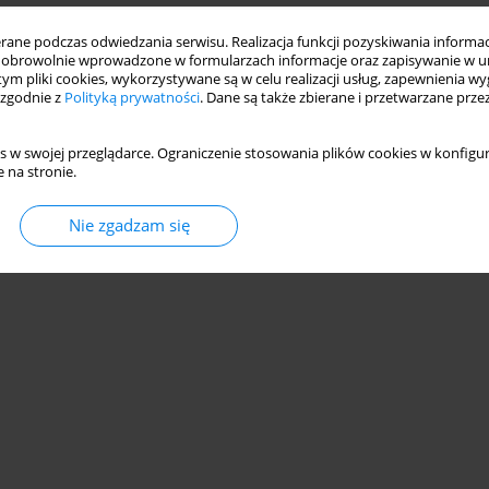
ne podczas odwiedzania serwisu. Realizacja funkcji pozyskiwania informacj
obrowolnie wprowadzone w formularzach informacje oraz zapisywanie w u
 tym pliki cookies, wykorzystywane są w celu realizacji usług, zapewnienia 
 zgodnie z
Polityką prywatności
. Dane są także zbierane i przetwarzane prze
s w swojej przeglądarce. Ograniczenie stosowania plików cookies w konfigur
 na stronie.
Nie zgadzam się