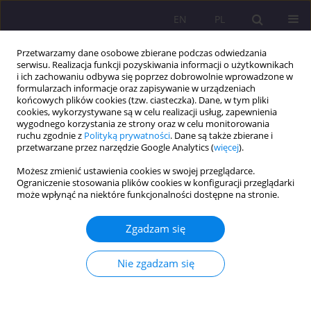
EN
PL
Przetwarzamy dane osobowe zbierane podczas odwiedzania
serwisu. Realizacja funkcji pozyskiwania informacji o użytkownikach
i ich zachowaniu odbywa się poprzez dobrowolnie wprowadzone w
formularzach informacje oraz zapisywanie w urządzeniach
końcowych plików cookies (tzw. ciasteczka). Dane, w tym pliki
cookies, wykorzystywane są w celu realizacji usług, zapewnienia
wygodnego korzystania ze strony oraz w celu monitorowania
ruchu zgodnie z
Polityką prywatności
. Dane są także zbierane i
przetwarzane przez narzędzie Google Analytics (
więcej
).
Autor
Barbara Stefaniuk
Możesz zmienić ustawienia cookies w swojej przeglądarce.
Ograniczenie stosowania plików cookies w konfiguracji przeglądarki
może wpłynąć na niektóre funkcjonalności dostępne na stronie.
CELE I UWARUNKOWANIA BEZPIECZEŃSTWA
NARODOWEGO
Zgadzam się
Barbara Stefaniuk
Rozprawy Społeczne/Social Dissertations 2014;8(2):39-46
Nie zgadzam się
DOI
:
https://doi.org/10.29316/rs/111168
Statystyki