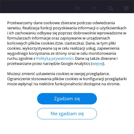
EN
PL
Przetwarzamy dane osobowe zbierane podczas odwiedzania
serwisu. Realizacja funkcji pozyskiwania informacji o użytkownikach
i ich zachowaniu odbywa się poprzez dobrowolnie wprowadzone w
formularzach informacje oraz zapisywanie w urządzeniach
końcowych plików cookies (tzw. ciasteczka). Dane, w tym pliki
cookies, wykorzystywane są w celu realizacji usług, zapewnienia
wygodnego korzystania ze strony oraz w celu monitorowania
ruchu zgodnie z
Polityką prywatności
. Dane są także zbierane i
przetwarzane przez narzędzie Google Analytics (
więcej
).
Autor
Michał Tomczyk
Możesz zmienić ustawienia cookies w swojej przeglądarce.
Ograniczenie stosowania plików cookies w konfiguracji przeglądarki
może wpłynąć na niektóre funkcjonalności dostępne na stronie.
WPŁYW WYBRANYCH ASPEKTÓW METANARRACJI
W KONTEKŚCIE WIELOWĄTKOWOŚCI LEGENDY O
Zgadzam się
ROBIN HOODZIE
Michał Tomczyk
Nie zgadzam się
Rozprawy Społeczne/Social Dissertations 2012;6(1):21-30
DOI
:
https://doi.org/10.29316/rs/111245
Statystyki