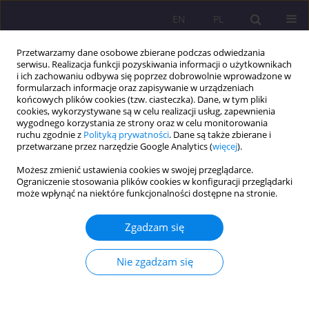
EN
PL
Przetwarzamy dane osobowe zbierane podczas odwiedzania
serwisu. Realizacja funkcji pozyskiwania informacji o użytkownikach
i ich zachowaniu odbywa się poprzez dobrowolnie wprowadzone w
formularzach informacje oraz zapisywanie w urządzeniach
końcowych plików cookies (tzw. ciasteczka). Dane, w tym pliki
cookies, wykorzystywane są w celu realizacji usług, zapewnienia
wygodnego korzystania ze strony oraz w celu monitorowania
ruchu zgodnie z
Polityką prywatności
. Dane są także zbierane i
przetwarzane przez narzędzie Google Analytics (
więcej
).
Autor
Jadwiga Żuk
Możesz zmienić ustawienia cookies w swojej przeglądarce.
Ograniczenie stosowania plików cookies w konfiguracji przeglądarki
może wpłynąć na niektóre funkcjonalności dostępne na stronie.
ARTYKUŁ PRZEGLĄDOWY
ZAGROŻENIA W CYBERPRZESTRZENI A
Zgadzam się
BEZPIECZEŃSTWO JEDNOSTKI
Jadwiga Żuk
,
Monika Żuk
Nie zgadzam się
Rozprawy Społeczne/Social Dissertations 2016;10(3):71-77
DOI
:
https://doi.org/10.29316/rs/111050
Statystyki