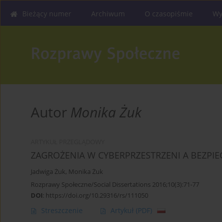
Bieżący numer
Archiwum
O czasopiśmie
Wy
Autor
Monika Żuk
ARTYKUŁ PRZEGLĄDOWY
ZAGROŻENIA W CYBERPRZESTRZENI A BEZPI
Jadwiga Żuk
,
Monika Żuk
Rozprawy Społeczne/Social Dissertations 2016;10(3):71-77
DOI
:
https://doi.org/10.29316/rs/111050
Streszczenie
Artykuł
(PDF)