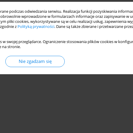
ne podczas odwiedzania serwisu. Realizacja funkcji pozyskiwania informacj
obrowolnie wprowadzone w formularzach informacje oraz zapisywanie w u
 tym pliki cookies, wykorzystywane są w celu realizacji usług, zapewnienia 
 zgodnie z
Polityką prywatności
. Dane są także zbierane i przetwarzane prze
s w swojej przeglądarce. Ograniczenie stosowania plików cookies w konfigur
 na stronie.
Nie zgadzam się