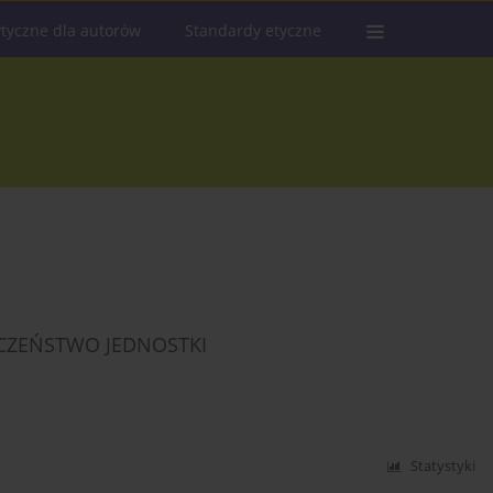
tyczne dla autorów
Standardy etyczne
ECZEŃSTWO JEDNOSTKI
Statystyki