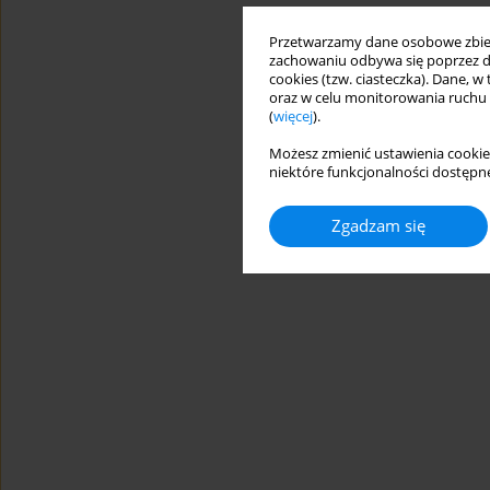
Przetwarzamy dane osobowe zbiera
zachowaniu odbywa się poprzez d
cookies (tzw. ciasteczka). Dane, w
oraz w celu monitorowania ruchu
(
więcej
).
Możesz zmienić ustawienia cookie
niektóre funkcjonalności dostępne
Zgadzam się