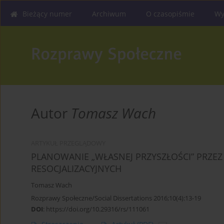
Bieżący numer
Archiwum
O czasopiśmie
Wy
Autor
Tomasz Wach
ARTYKUŁ PRZEGLĄDOWY
PLANOWANIE „WŁASNEJ PRZYSZŁOŚCI” PRZE
RESOCJALIZACYJNYCH
Tomasz Wach
Rozprawy Społeczne/Social Dissertations 2016;10(4):13-19
DOI
:
https://doi.org/10.29316/rs/111061