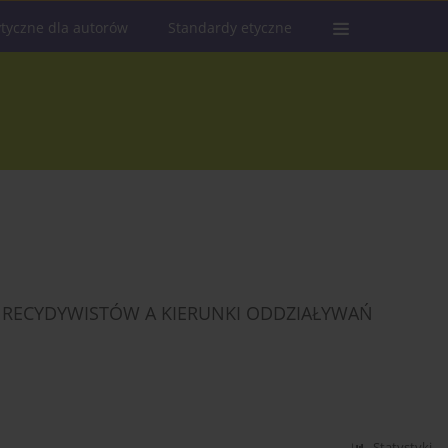
tyczne dla autorów
Standardy etyczne
Z RECYDYWISTÓW A KIERUNKI ODDZIAŁYWAŃ
Statystyki