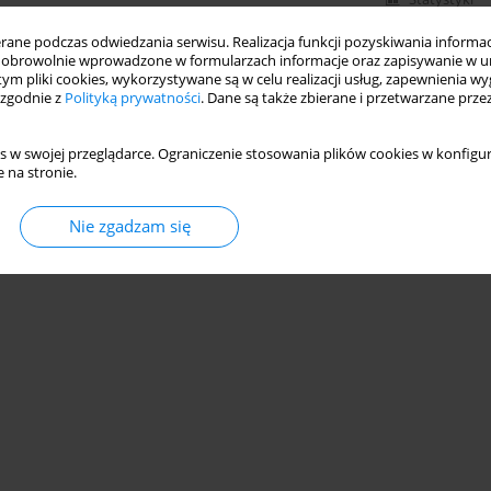
ne podczas odwiedzania serwisu. Realizacja funkcji pozyskiwania informacj
obrowolnie wprowadzone w formularzach informacje oraz zapisywanie w u
 tym pliki cookies, wykorzystywane są w celu realizacji usług, zapewnienia 
 zgodnie z
Polityką prywatności
. Dane są także zbierane i przetwarzane prze
s w swojej przeglądarce. Ograniczenie stosowania plików cookies w konfigur
 na stronie.
Nie zgadzam się