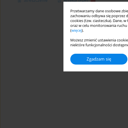
Streszczenie
Artykuł
(PDF)
Przetwarzamy dane osobowe zbiera
zachowaniu odbywa się poprzez d
cookies (tzw. ciasteczka). Dane, w
oraz w celu monitorowania ruchu
(
więcej
).
Możesz zmienić ustawienia cookie
niektóre funkcjonalności dostępne
Zgadzam się