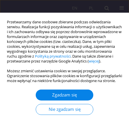
EN
PL
Przetwarzamy dane osobowe zbierane podczas odwiedzania
serwisu. Realizacja funkcji pozyskiwania informacji o użytkownikach
i ich zachowaniu odbywa się poprzez dobrowolnie wprowadzone w
formularzach informacje oraz zapisywanie w urządzeniach
końcowych plików cookies (tzw. ciasteczka). Dane, w tym pliki
cookies, wykorzystywane są w celu realizacji usług, zapewnienia
wygodnego korzystania ze strony oraz w celu monitorowania
ruchu zgodnie z
Polityką prywatności
. Dane są także zbierane i
przetwarzane przez narzędzie Google Analytics (
więcej
).
Autor
Wioletta Wioletta
Możesz zmienić ustawienia cookies w swojej przeglądarce.
Żukiewicz-Sobczak
Ograniczenie stosowania plików cookies w konfiguracji przeglądarki
może wpłynąć na niektóre funkcjonalności dostępne na stronie.
ARTYKUŁ ORYGINALNY
Zgadzam się
WIEDZA PACJENTÓW PRZYCHODNI REJONOWEJ
POZ W BIAŁEJ PODLASKIEJ NA TEMAT
Nie zgadzam się
CZYNNIKÓW RYZYKA CHORÓB UKŁADU
SERCOWO- -NACZYNIOWEGO A ICH
ZACHOWANIA ZDROWOTNE