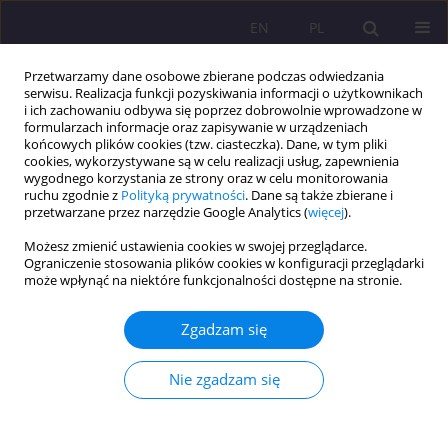
EN
PL
Przetwarzamy dane osobowe zbierane podczas odwiedzania
serwisu. Realizacja funkcji pozyskiwania informacji o użytkownikach
i ich zachowaniu odbywa się poprzez dobrowolnie wprowadzone w
formularzach informacje oraz zapisywanie w urządzeniach
końcowych plików cookies (tzw. ciasteczka). Dane, w tym pliki
cookies, wykorzystywane są w celu realizacji usług, zapewnienia
wygodnego korzystania ze strony oraz w celu monitorowania
ruchu zgodnie z
Polityką prywatności
. Dane są także zbierane i
przetwarzane przez narzędzie Google Analytics (
więcej
).
Autor
Łukasz Zbucki
Możesz zmienić ustawienia cookies w swojej przeglądarce.
Ograniczenie stosowania plików cookies w konfiguracji przeglądarki
ARTYKUŁ ORYGINALNY
może wpłynąć na niektóre funkcjonalności dostępne na stronie.
Nasze życie z plastikiem, przegląd aspektów
nadużywania produktów z tworzyw sztucznych w
Zgadzam się
dobie konsumpcjonizmu
Nie zgadzam się
Ewa Plażuk
,
Łukasz Zbucki
Rozprawy Społeczne/Social Dissertations 2024;18(1):506-525
DOI
:
https://doi.org/10.29316/rs/194060
Statystyki