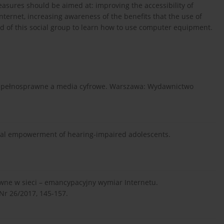
measures should be aimed at: improving the accessibility of
ternet, increasing awareness of the benefits that the use of
 of this social group to learn how to use computer equipment.
y niepełnosprawne a media cyfrowe. Warszawa: Wydawnictwo
sonal empowerment of hearing-impaired adolescents.
rawne w sieci – emancypacyjny wymiar Internetu.
Nr 26/2017, 145-157.