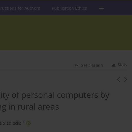
tructions for Authors
Publication Ethics
Stats
Get citation
lity of personal computers by
ng in rural areas
1
a Siedlecka