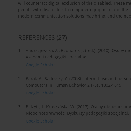
will counteract digital exclusion of the disabled. These 
people with disabilities to computer equipment and the In
modern communication solutions may bring, and the need
REFERENCES
(27)
1.
Andrzejewska, A., Bednarek, J. (red.). (2010). Osob
Akademii Pedagogiki Specjalnej.
Google Scholar
2.
Barak, A., Sadovsky, Y. (2008). Internet use and per
Computers in Human Behavior 24 (5) , 1802-1815.
Google Scholar
3.
Belzyt, J.I., Kruszyńska, W. (2017). Osoby niepełnosp
Niepełnosprawność. Dyskursy pedagogiki specjalnej. 
Google Scholar