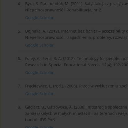
4.
Byra, S. Parchomiuk, M. (2011). Satysfakcja z pracy 
Niepełnosprawność i Rehabilitacja, nr 2.
Google Scholar
5.
Dejnaka, A. (2012). Internet bez barier – accessibilit
Niepełnosprawność – zagadnienia, problemy, rozwiązan
Google Scholar
6.
Foley, A., Ferri, B. A. (2012). Technology for people, no
Research in Special Educational Needs. 12(4), 192-200
Google Scholar
7.
Frąckiewicz, L. (red.). (2008). Przeciw wykluczeniu 
Google Scholar
8.
Gąciarz, B., Ostrowska, A. (2008). Integracja społec
zamieszkałych w małych miastach i na terenach wiej
badań. IFiS PAN.
Google Scholar