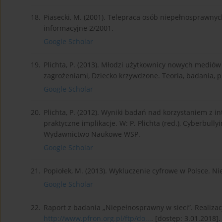
18.
Piasecki, M. (2001). Telepraca osób niepełnosprawny
informacyjne 2/2001.
Google Scholar
19.
Plichta, P. (2013). Młodzi użytkownicy nowych mediów
zagrożeniami, Dziecko krzywdzone. Teoria, badania, pr
Google Scholar
20.
Plichta, P. (2012). Wyniki badań nad korzystaniem z i
praktyczne implikacje. W: P. Plichta (red.), Cyberbullyi
Wydawnictwo Naukowe WSP.
Google Scholar
21.
Popiołek, M. (2013). Wykluczenie cyfrowe w Polsce. N
Google Scholar
22.
Raport z badania „Niepełnosprawny w sieci”. Realizac
http://www.pfron.org.pl/ftp/do...
. [dostęp: 3.01.2018].