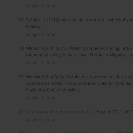
Google Scholar
23.
Pyżalski, J. (2012). Agresja elektroniczna i cyberbul
Kraków.
Google Scholar
24.
Włodarczyk, K. (2013). Wykorzystanie technologii inf
niepełnosprawnych, Warszawa: Fundacja Aktywizacja
Google Scholar
25.
Wołosiuk, B. (2012). Kształcenie zawodowe osób z nie
zawodowe i ustawiczne a potrzeba rynku (s. 238). Bia
Pawła II w Białej Podlaskiej.
Google Scholar
26.
http://www.niepelnosprawni.pl/...
, [dostęp: 27.12.201
Google Scholar