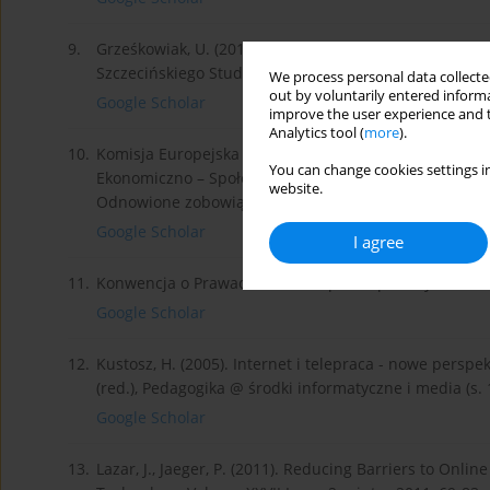
9.
Grześkowiak, U. (2010). Internet i niepełnosprawni 
Szczecińskiego Studia Informatica nr 26.
We process personal data collected
out by voluntarily entered informa
Google Scholar
improve the user experience and t
Analytics tool (
more
).
10.
Komisja Europejska (2010). Komunikat Komisji do Par
You can change cookies settings in
Ekonomiczno – Społecznego i Komitetu Regionów. Eur
website.
Odnowione zobowiązanie do budowania Europy bez ba
Google Scholar
I agree
11.
Konwencja o Prawach Osób Niepełnosprawnych z 2006 
Google Scholar
12.
Kustosz, H. (2005). Internet i telepraca - nowe pers
(red.), Pedagogika @ środki informatyczne i media (
Google Scholar
13.
Lazar, J., Jaeger, P. (2011). Reducing Barriers to Onlin