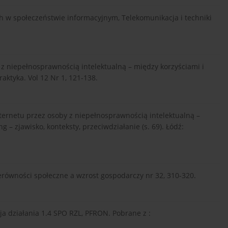
ch w społeczeństwie informacyjnym, Telekomunikacja i techniki
 z niepełnosprawnością intelektualną – między korzyściami i
aktyka. Vol 12 Nr 1, 121-138.
nternetu przez osoby z niepełnosprawnością intelektualną –
ng – zjawisko, konteksty, przeciwdziałanie (s. 69). Łódź:
ierówności społeczne a wzrost gospodarczy nr 32, 310-320.
ja działania 1.4 SPO RZL, PFRON. Pobrane z :