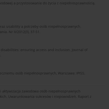
zawodowej a przystosowanie do życia z niepełnosprawnością.
y oraz usability a potrzeby osób niepełnosprawnych.
ia. Nr II/2012(3), 37-51.
t disabilities: ensuring access and inclusion. Journal of
.
społecznemu osób niepełnosprawnych, Warszawa: IPISS.
zna i aktywizacja zawodowa osób niepełnosprawnych
skich. Uwarunkowania sukcesów i niepowodzeń. Raport z