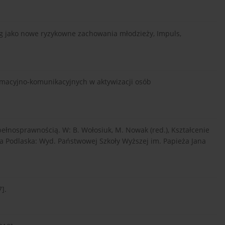
lying jako nowe ryzykowne zachowania młodzieży, Impuls,
ormacyjno-komunikacyjnych w aktywizacji osób
.
pełnosprawnością. W: B. Wołosiuk, M. Nowak (red.), Kształcenie
ła Podlaska: Wyd. Państwowej Szkoły Wyższej im. Papieża Jana
7].