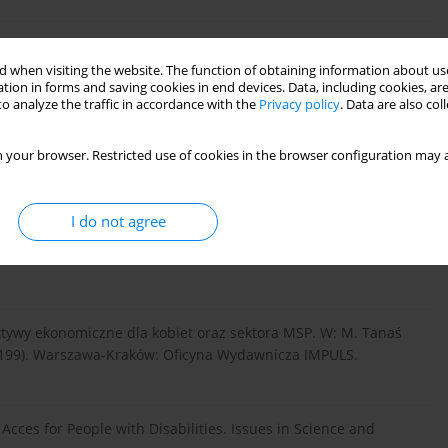
w społeczeństwie informacyjnym. Zeszyty Naukowe Uniwersytetu
 when visiting the website. The function of obtaining information about use
tion in forms and saving cookies in end devices. Data, including cookies, are
o analyze the traffic in accordance with the
Privacy policy
. Data are also co
lamentu Europejskiego, Rady Europejskiego Komitetu
 your browser. Restricted use of cookies in the browser configuration may a
opejska strategia w sprawie niepełnosprawności 2010-2020:
rier. Komisja Europejska 15.11.2010.
I do not agree
roku. Dz.U. 25.10.2012. Poz. 1169.
pektywy ekonomiczne dla kobiet oraz sektora MSP. W: M. Tanaś
s. 199). Warszawa-Kraków: Oficyna Wydawnicza IMPULS.
e Acces for People with Disabilities. Issues in Science and