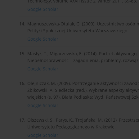
Technology, Volume XXVII Issue 2, winter 2011, 69-83.
Google Scholar
14.
Magnuszewska-Otulak, G. (2009). Uczestnictwo osób 
Polityki Społecznej Uniwersytetu Warszawskiego.
Google Scholar
15.
Masłyk, T., Migaczewska, E. (2014). Portret aktywnego
Niepełnosprawność – zagadnienia, problemy, rozwiązani
Google Scholar
16.
Olejniczak, M. (2009). Postrzeganie aktywności zawo
Żbikowski, A. Siedlecka (red.), Wybrane aspekty akt
wiejskich (s. 97). Biała Podlaska: Wyd. Państwowej Szk
Google Scholar
17.
Olszewski, S., Parys, K., Trojańska, M. (2012), Przest
Uniwersytetu Pedagogicznego w Krakowie.
Google Scholar