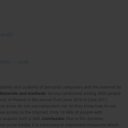
ces
(27)
bility
study
sibility and usability of personal computers and the Internet by
Materials and methods:
Survey conducted among 5000 people
nes of Poland in the period from June 2010 to June 2011.
ural areas do not use computers nor do they know how to use
ve access to the Internet. Only 19.58% of people with
o acquire such a skill.
Conclusion:
Due to the dynamic
and social media, it is necessary to implement measures which