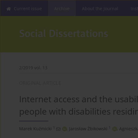
Current issue
Archive
About the Journal
Ins
2/2019 vol. 13
ORIGINAL ARTICLE
Internet access and the usabi
people with disabilities residi
1
1
Marek Kuźmicki
,
Jarosław Żbikowski
,
Agnieszk