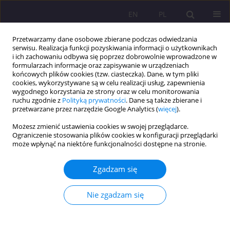
EN
PL
Przetwarzamy dane osobowe zbierane podczas odwiedzania
serwisu. Realizacja funkcji pozyskiwania informacji o użytkownikach
i ich zachowaniu odbywa się poprzez dobrowolnie wprowadzone w
formularzach informacje oraz zapisywanie w urządzeniach
końcowych plików cookies (tzw. ciasteczka). Dane, w tym pliki
cookies, wykorzystywane są w celu realizacji usług, zapewnienia
wygodnego korzystania ze strony oraz w celu monitorowania
ruchu zgodnie z
Polityką prywatności
. Dane są także zbierane i
przetwarzane przez narzędzie Google Analytics (
więcej
).
4/2021 vol. 15
Możesz zmienić ustawienia cookies w swojej przeglądarce.
Ograniczenie stosowania plików cookies w konfiguracji przeglądarki
ARTYKUŁ ORYGINALNY
może wpłynąć na niektóre funkcjonalności dostępne na stronie.
Konflikt i agresja w zawodzie
Zgadzam się
pracownika socjalnego
Nie zgadzam się
1
Natalia Głódź