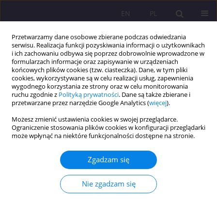
EN
PL
Przetwarzamy dane osobowe zbierane podczas odwiedzania
serwisu. Realizacja funkcji pozyskiwania informacji o użytkownikach
i ich zachowaniu odbywa się poprzez dobrowolnie wprowadzone w
formularzach informacje oraz zapisywanie w urządzeniach
końcowych plików cookies (tzw. ciasteczka). Dane, w tym pliki
cookies, wykorzystywane są w celu realizacji usług, zapewnienia
wygodnego korzystania ze strony oraz w celu monitorowania
ruchu zgodnie z
Polityką prywatności
. Dane są także zbierane i
przetwarzane przez narzędzie Google Analytics (
więcej
).
Archiwum
Możesz zmienić ustawienia cookies w swojej przeglądarce.
Ograniczenie stosowania plików cookies w konfiguracji przeglądarki
4/2021 vol. 15
może wpłynąć na niektóre funkcjonalności dostępne na stronie.
Zgadzam się
ARTYKUŁ PRZEGLĄDOWY
Działania wspierające i aktywizujące osoby w
Nie zgadzam się
kryzysie bezdomności w czasie pandemii SARS-
CoV-2
Iwona Staszkiewicz-Grabarczyk