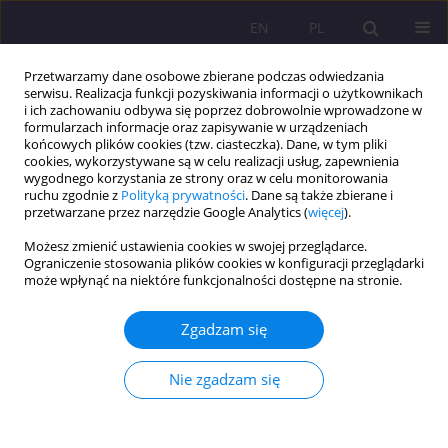
EN
PL
Przetwarzamy dane osobowe zbierane podczas odwiedzania
serwisu. Realizacja funkcji pozyskiwania informacji o użytkownikach
i ich zachowaniu odbywa się poprzez dobrowolnie wprowadzone w
formularzach informacje oraz zapisywanie w urządzeniach
końcowych plików cookies (tzw. ciasteczka). Dane, w tym pliki
cookies, wykorzystywane są w celu realizacji usług, zapewnienia
wygodnego korzystania ze strony oraz w celu monitorowania
ruchu zgodnie z
Polityką prywatności
. Dane są także zbierane i
przetwarzane przez narzędzie Google Analytics (
więcej
).
1/2021 vol. 15
Możesz zmienić ustawienia cookies w swojej przeglądarce.
Ograniczenie stosowania plików cookies w konfiguracji przeglądarki
ARTYKUŁ ORYGINALNY
może wpłynąć na niektóre funkcjonalności dostępne na stronie.
Niezależne Centra Kultury w
Zgadzam się
Polsce
Nie zgadzam się
1,2
Michał Bergier