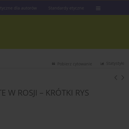
tyczne dla autorów
Standardy etyczne
Statystyki
Pobierz cytowanie
E W ROSJI – KRÓTKI RYS