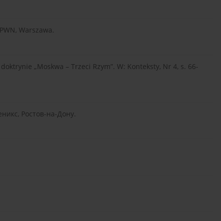
u. PWN, Warszawa.
i doktrynie „Moskwa – Trzeci Rzym”. W: Konteksty, Nr 4, s. 66-
еникс, Ростов-на-Дону.