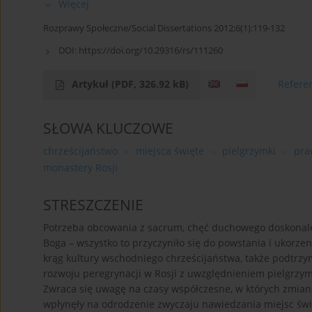
Więcej
Rozprawy Społeczne/Social Dissertations 2012;6(1):119-132
DOI:
https://doi.org/10.29316/rs/111260
Artykuł
(PDF, 326.92 kB)
Refere
SŁOWA KLUCZOWE
chrześcijaństwo
miejsca święte
pielgrzymki
pra
monastery Rosji
STRESZCZENIE
Potrzeba obcowania z sacrum, chęć duchowego doskonaleni
Boga – wszystko to przyczyniło się do powstania i ukorz
krąg kultury wschodniego chrześcijaństwa, także podtrzym
rozwoju peregrynacji w Rosji z uwzględnieniem pielgrzy
Zwraca się uwagę na czasy współczesne, w których zmiana
wpłynęły na odrodzenie zwyczaju nawiedzania miejsc świ