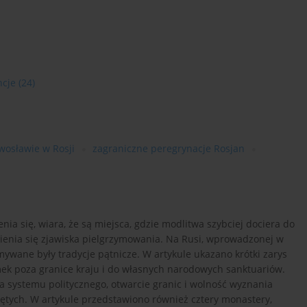
ncje
(24)
wosławie w Rosji
zagraniczne peregrynacje Rosjan
a się, wiara, że są miejsca, gdzie modlitwa szybciej dociera do
enienia się zjawiska pielgrzymowania. Na Rusi, wprowadzonej w
ywane były tradycje pątnicze. W artykule ukazano krótki zarys
mek poza granice kraju i do własnych narodowych sanktuariów.
 systemu politycznego, otwarcie granic i wolność wyznania
ętych. W artykule przedstawiono również cztery monastery,