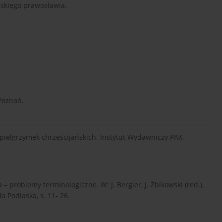
jskiego prawosławia.
 Poznań.
a pielgrzymek chrześcijańskich. Instytut Wydawniczy PAX,
a – problemy terminologiczne. W: J. Bergier, J. Żbikowski (red.),
a Podlaska, s. 11- 26.