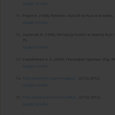
Google Scholar
11.
Poppe A. (1968), Państwo i kościół na Rusi w XI wiek
Google Scholar
12.
Uspienski B. (1999), Percepcja historii w dawnej Rusi 
75.
Google Scholar
13.
Самойленко А. А. (2006), География туризма. Изд. Ф
Google Scholar
14.
http://palomnic.org/heritages/...
(27.02.2012).
Google Scholar
15.
http://www.patriarchia.ru/db/t...
(27.02.2012).
Google Scholar