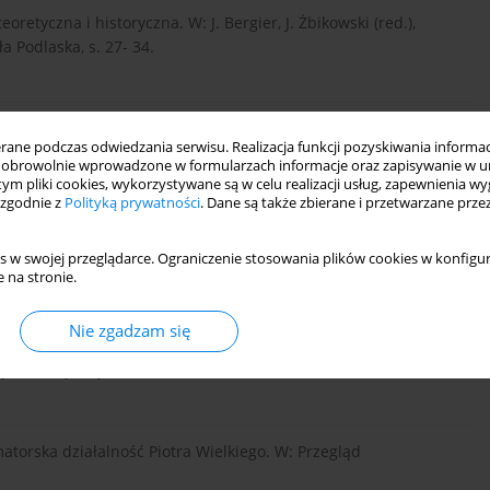
oretyczna i historyczna. W: J. Bergier, J. Żbikowski (red.),
a Podlaska, s. 27- 34.
ynniejsze sanktuaria i pielgrzymki świat. Wyd. Jedność, Kielce.
ne podczas odwiedzania serwisu. Realizacja funkcji pozyskiwania informacj
obrowolnie wprowadzone w formularzach informacje oraz zapisywanie w u
 tym pliki cookies, wykorzystywane są w celu realizacji usług, zapewnienia 
 zgodnie z
Polityką prywatności
. Dane są także zbierane i przetwarzane prze
ficyna Naukowa, Warszawa.
s w swojej przeglądarce. Ograniczenie stosowania plików cookies w konfigur
 na stronie.
h. Wiedza Powszechna, Warszawa.
Nie zgadzam się
 roli Rosji. Wyd. UMCS, Lublin.
matorska działalność Piotra Wielkiego. W: Przegląd