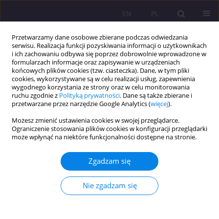
EN
PL
Przetwarzamy dane osobowe zbierane podczas odwiedzania
serwisu. Realizacja funkcji pozyskiwania informacji o użytkownikach
i ich zachowaniu odbywa się poprzez dobrowolnie wprowadzone w
formularzach informacje oraz zapisywanie w urządzeniach
końcowych plików cookies (tzw. ciasteczka). Dane, w tym pliki
cookies, wykorzystywane są w celu realizacji usług, zapewnienia
wygodnego korzystania ze strony oraz w celu monitorowania
ruchu zgodnie z
Polityką prywatności
. Dane są także zbierane i
przetwarzane przez narzędzie Google Analytics (
więcej
).
Słowo kluczowe
BMI
Możesz zmienić ustawienia cookies w swojej przeglądarce.
Ograniczenie stosowania plików cookies w konfiguracji przeglądarki
może wpłynąć na niektóre funkcjonalności dostępne na stronie.
ARTYKUŁ ORYGINALNY
WPŁYW BMI NA STABILNOŚĆ POSTURALNĄ
Zgadzam się
KOBIET W OKRESIE WCZESNEJ STAROŚCI
Grażyna Olchowik
,
Marek Tomaszewski
,
Agata Czwalik
,
Monika
Nie zgadzam się
Tomaszewska
Rozprawy Społeczne/Social Dissertations 2018;12(4):81-86
DOI
:
https://doi.org/10.29316/rs.2018.40