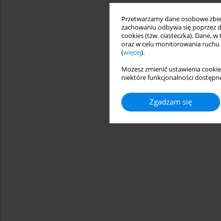
Przetwarzamy dane osobowe zbiera
zachowaniu odbywa się poprzez d
cookies (tzw. ciasteczka). Dane, w
oraz w celu monitorowania ruchu
(
więcej
).
Możesz zmienić ustawienia cookie
niektóre funkcjonalności dostępne
Zgadzam się