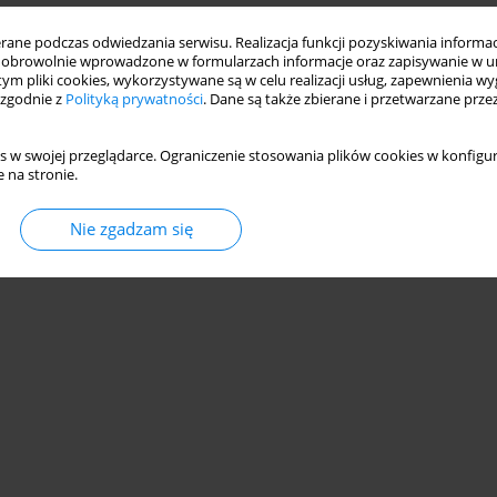
ne podczas odwiedzania serwisu. Realizacja funkcji pozyskiwania informacj
obrowolnie wprowadzone w formularzach informacje oraz zapisywanie w u
 tym pliki cookies, wykorzystywane są w celu realizacji usług, zapewnienia 
 zgodnie z
Polityką prywatności
. Dane są także zbierane i przetwarzane prze
s w swojej przeglądarce. Ograniczenie stosowania plików cookies w konfigur
 na stronie.
Nie zgadzam się