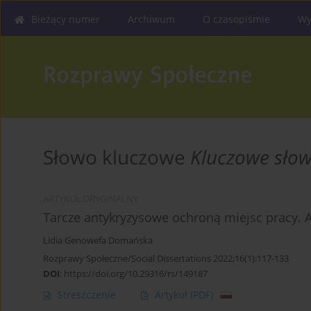
Bieżący numer
Archiwum
O czasopiśmie
Wy
Słowo kluczowe
Kluczowe słow
ARTYKUŁ ORYGINALNY
Tarcze antykryzysowe ochroną miejsc pracy. 
Lidia Genowefa Domańska
Rozprawy Społeczne/Social Dissertations 2022;16(1):117-133
DOI
:
https://doi.org/10.29316/rs/149187
Streszczenie
Artykuł
(PDF)