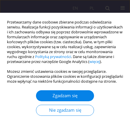
EN
PL
Przetwarzamy dane osobowe zbierane podczas odwiedzania
serwisu. Realizacja funkcji pozyskiwania informacji o użytkownikach
i ich zachowaniu odbywa się poprzez dobrowolnie wprowadzone w
formularzach informacje oraz zapisywanie w urządzeniach
końcowych plików cookies (tzw. ciasteczka). Dane, w tym pliki
cookies, wykorzystywane są w celu realizacji usług, zapewnienia
wygodnego korzystania ze strony oraz w celu monitorowania
ruchu zgodnie z
Polityką prywatności
. Dane są także zbierane i
przetwarzane przez narzędzie Google Analytics (
więcej
).
Słowo kluczowe
cyberkultura
Możesz zmienić ustawienia cookies w swojej przeglądarce.
Ograniczenie stosowania plików cookies w konfiguracji przeglądarki
może wpłynąć na niektóre funkcjonalności dostępne na stronie.
ARTYKUŁ ORYGINALNY
Cyfrowa sztuka i (r)ewolucja (na) rynku pracy
Zgadzam się
Magdalena Anna Mikrut-Majeranek
Rozprawy Społeczne/Social Dissertations 2024;18(1):281-298
Nie zgadzam się
DOI
:
https://doi.org/10.29316/rs/187871
Statystyki