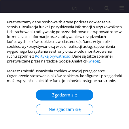
EN
PL
Przetwarzamy dane osobowe zbierane podczas odwiedzania
serwisu. Realizacja funkcji pozyskiwania informacji o użytkownikach
i ich zachowaniu odbywa się poprzez dobrowolnie wprowadzone w
formularzach informacje oraz zapisywanie w urządzeniach
końcowych plików cookies (tzw. ciasteczka). Dane, w tym pliki
cookies, wykorzystywane są w celu realizacji usług, zapewnienia
wygodnego korzystania ze strony oraz w celu monitorowania
ruchu zgodnie z
Polityką prywatności
. Dane są także zbierane i
przetwarzane przez narzędzie Google Analytics (
więcej
).
Słowo kluczowe
miłość
Możesz zmienić ustawienia cookies w swojej przeglądarce.
Ograniczenie stosowania plików cookies w konfiguracji przeglądarki
STUDIUM PRZYPADKU
może wpłynąć na niektóre funkcjonalności dostępne na stronie.
Romeo i Julia z Shanghaju: cztery
reprezentatywne historie miłości we
Zgadzam się
współczesnej rodzinie chińskiej
Nie zgadzam się
Mikołaj Mateusz Przepiórkowski
Rozprawy Społeczne/Social Dissertations 2021;15(3):141-165
DOI
:
https://doi.org/10.29316/rs/141554
Statystyki