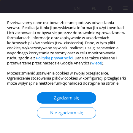
EN
PL
Przetwarzamy dane osobowe zbierane podczas odwiedzania
serwisu. Realizacja funkcji pozyskiwania informacji o użytkownikach
i ich zachowaniu odbywa się poprzez dobrowolnie wprowadzone w
formularzach informacje oraz zapisywanie w urządzeniach
końcowych plików cookies (tzw. ciasteczka). Dane, w tym pliki
cookies, wykorzystywane są w celu realizacji usług, zapewnienia
wygodnego korzystania ze strony oraz w celu monitorowania
ruchu zgodnie z
Polityką prywatności
. Dane są także zbierane i
przetwarzane przez narzędzie Google Analytics (
więcej
).
Słowo kluczowe
ochrona miejsc
Możesz zmienić ustawienia cookies w swojej przeglądarce.
pracy
Ograniczenie stosowania plików cookies w konfiguracji przeglądarki
może wpłynąć na niektóre funkcjonalności dostępne na stronie.
ARTYKUŁ ORYGINALNY
Zgadzam się
Tarcze antykryzysowe ochroną miejsc pracy.
Analiza warmińsko-mazurskiego rynku pracy.
Nie zgadzam się
Lidia Genowefa Domańska
Rozprawy Społeczne/Social Dissertations 2022;16(1):117-133