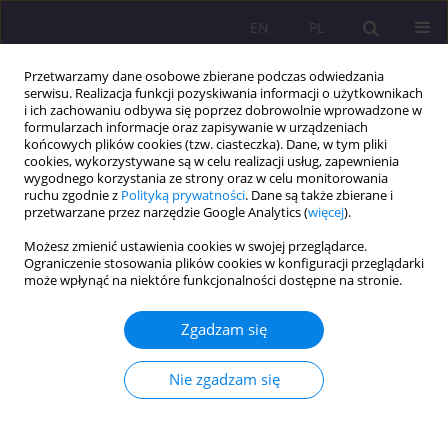
EN
PL
Przetwarzamy dane osobowe zbierane podczas odwiedzania
serwisu. Realizacja funkcji pozyskiwania informacji o użytkownikach
i ich zachowaniu odbywa się poprzez dobrowolnie wprowadzone w
formularzach informacje oraz zapisywanie w urządzeniach
końcowych plików cookies (tzw. ciasteczka). Dane, w tym pliki
cookies, wykorzystywane są w celu realizacji usług, zapewnienia
wygodnego korzystania ze strony oraz w celu monitorowania
ruchu zgodnie z
Polityką prywatności
. Dane są także zbierane i
przetwarzane przez narzędzie Google Analytics (
więcej
).
Słowo kluczowe
poczucie
Możesz zmienić ustawienia cookies w swojej przeglądarce.
koherencji
Ograniczenie stosowania plików cookies w konfiguracji przeglądarki
może wpłynąć na niektóre funkcjonalności dostępne na stronie.
ARTYKUŁ ORYGINALNY
Zgadzam się
POCZUCIE KOHERENCJI, ETYKA PRACY JAKO
PREDYKTORY ZADOWOLENIA Z PRACY
Nie zgadzam się
Damian Grabowski
,
Żaneta Rachwaniec-Szczecińska
Rozprawy Społeczne/Social Dissertations 2015;9(3):61-67