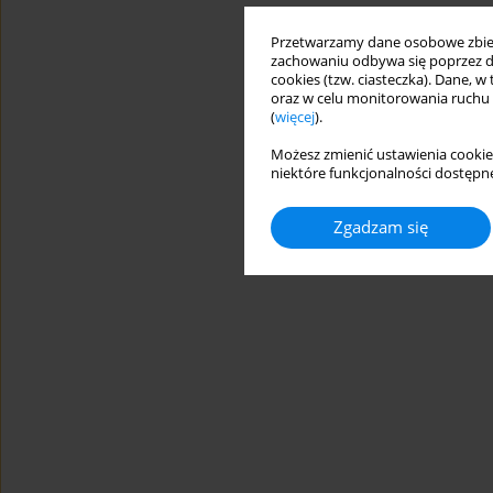
Przetwarzamy dane osobowe zbiera
zachowaniu odbywa się poprzez d
cookies (tzw. ciasteczka). Dane, w
oraz w celu monitorowania ruchu
(
więcej
).
Możesz zmienić ustawienia cookie
niektóre funkcjonalności dostępne
Zgadzam się