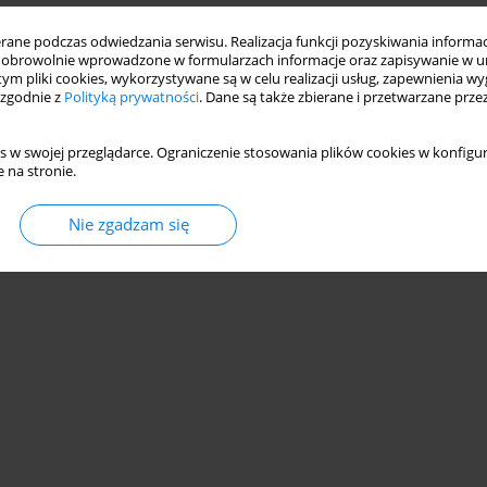
ne podczas odwiedzania serwisu. Realizacja funkcji pozyskiwania informacj
obrowolnie wprowadzone w formularzach informacje oraz zapisywanie w u
 tym pliki cookies, wykorzystywane są w celu realizacji usług, zapewnienia 
 zgodnie z
Polityką prywatności
. Dane są także zbierane i przetwarzane prze
s w swojej przeglądarce. Ograniczenie stosowania plików cookies w konfigur
 na stronie.
Nie zgadzam się