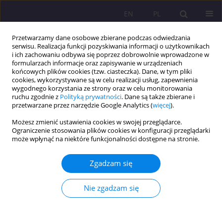
EN
PL
Przetwarzamy dane osobowe zbierane podczas odwiedzania
serwisu. Realizacja funkcji pozyskiwania informacji o użytkownikach
i ich zachowaniu odbywa się poprzez dobrowolnie wprowadzone w
formularzach informacje oraz zapisywanie w urządzeniach
końcowych plików cookies (tzw. ciasteczka). Dane, w tym pliki
cookies, wykorzystywane są w celu realizacji usług, zapewnienia
wygodnego korzystania ze strony oraz w celu monitorowania
ruchu zgodnie z
Polityką prywatności
. Dane są także zbierane i
przetwarzane przez narzędzie Google Analytics (
więcej
).
Słowo kluczowe
praca socjalna
Możesz zmienić ustawienia cookies w swojej przeglądarce.
Ograniczenie stosowania plików cookies w konfiguracji przeglądarki
może wpłynąć na niektóre funkcjonalności dostępne na stronie.
Zadłużeni seniorzy jako wyzwania pracy socjalnej
Agata Tymicka
Zgadzam się
Rozprawy Społeczne/Social Dissertations 2019;13(3):1-12
DOI
:
https://doi.org/10.29316/rs/114817
Nie zgadzam się
Statystyki
Streszczenie
Artykuł
(PDF)