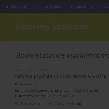
Bieżący numer
Archiwum
O czasopiśmie
Wy
Słowo kluczowe
psychiatria ś
ARTYKUŁ PRZEGLĄDOWY
Reforma psychiatrii środowiskowej w Polsce
Bożena Zdebko
Rozprawy Społeczne/Social Dissertations 2023;17(1):20-36
DOI
:
https://doi.org/10.29316/rs/162553
Streszczenie
Artykuł
(PDF)