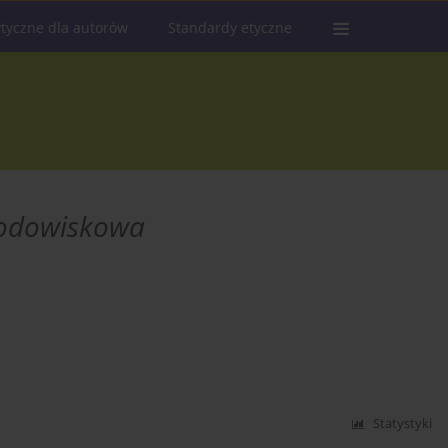
tyczne dla autorów
Standardy etyczne
rodowiskowa
Statystyki