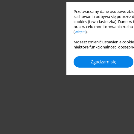
Przetwarzamy dane osobowe zbiera
zachowaniu odbywa się poprzez d
cookies (tzw. ciasteczka). Dane, w
oraz w celu monitorowania ruchu
(
więcej
).
Możesz zmienić ustawienia cookie
niektóre funkcjonalności dostępne
Zgadzam się