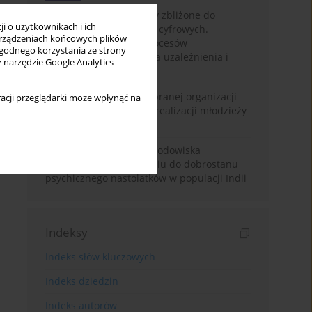
Loot boxy – mechanizmy zbliżone do
i o użytkownikach i ich
hazardu ukryte w grach cyfrowych.
rządzeniach końcowych plików
Narracyjny przegląd procesów
wygodnego korzystania ze strony
psychologicznych, ryzyka uzależnienia i
z narzędzie Google Analytics
regulacji prawnych
Znaczenie wsparcia wybranej organizacji
acji przeglądarki może wpłynąć na
pozarządowej dla samorealizacji młodzieży
pokolenia Z
Badanie osobowości i środowiska
rodzinnego w odniesieniu do dobrostanu
psychicznego nastolatków w populacji Indii
Indeksy
Indeks słów kluczowych
Indeks dziedzin
Indeks autorów