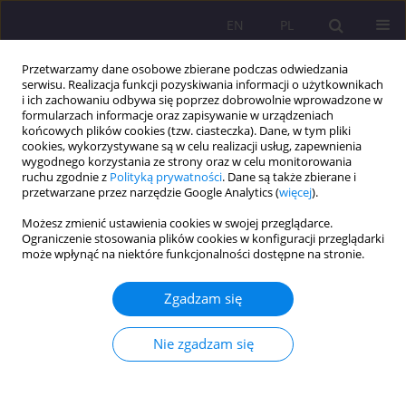
EN
PL
Przetwarzamy dane osobowe zbierane podczas odwiedzania
serwisu. Realizacja funkcji pozyskiwania informacji o użytkownikach
i ich zachowaniu odbywa się poprzez dobrowolnie wprowadzone w
formularzach informacje oraz zapisywanie w urządzeniach
końcowych plików cookies (tzw. ciasteczka). Dane, w tym pliki
cookies, wykorzystywane są w celu realizacji usług, zapewnienia
wygodnego korzystania ze strony oraz w celu monitorowania
ruchu zgodnie z
Polityką prywatności
. Dane są także zbierane i
przetwarzane przez narzędzie Google Analytics (
więcej
).
Słowo kluczowe
rodzic
Możesz zmienić ustawienia cookies w swojej przeglądarce.
Ograniczenie stosowania plików cookies w konfiguracji przeglądarki
może wpłynąć na niektóre funkcjonalności dostępne na stronie.
ARTYKUŁ PRZEGLĄDOWY
DOJRZAŁOŚĆ CZŁOWIEKA DO RODZICIELSTWA.
Zgadzam się
PRÓBA CHARAKTERYSTYKI
Katarzyna Gawda
Nie zgadzam się
Rozprawy Społeczne/Social Dissertations 2018;12(4):7-14
DOI
:
https://doi.org/10.29316/rs.2018.31
Statystyki