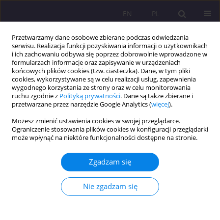
EN
PL
Przetwarzamy dane osobowe zbierane podczas odwiedzania
serwisu. Realizacja funkcji pozyskiwania informacji o użytkownikach
i ich zachowaniu odbywa się poprzez dobrowolnie wprowadzone w
formularzach informacje oraz zapisywanie w urządzeniach
końcowych plików cookies (tzw. ciasteczka). Dane, w tym pliki
cookies, wykorzystywane są w celu realizacji usług, zapewnienia
wygodnego korzystania ze strony oraz w celu monitorowania
ruchu zgodnie z
Polityką prywatności
. Dane są także zbierane i
przetwarzane przez narzędzie Google Analytics (
więcej
).
Słowo kluczowe
społeczne
Możesz zmienić ustawienia cookies w swojej przeglądarce.
implikacje AI
Ograniczenie stosowania plików cookies w konfiguracji przeglądarki
może wpłynąć na niektóre funkcjonalności dostępne na stronie.
ARTYKUŁ PRZEGLĄDOWY
Zgadzam się
Perspektywy ekonomiczne i społeczne
stosowania sztucznej inteligencji w medycynie –
Nie zgadzam się
korzyści, zagrożenia i wyzwania
Ewa Plażuk