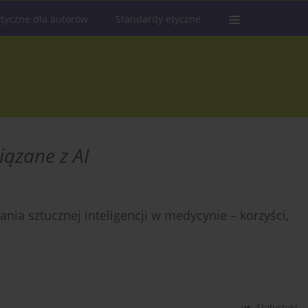
tyczne dla autorów
Standardy etyczne
iązane z AI
ia sztucznej inteligencji w medycynie – korzyści,
Statystyki