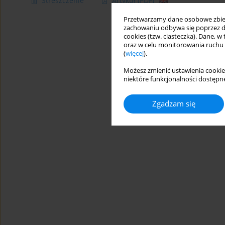
Streszczenie
Artykuł
(PDF)
Przetwarzamy dane osobowe zbiera
zachowaniu odbywa się poprzez d
cookies (tzw. ciasteczka). Dane, w
oraz w celu monitorowania ruchu
(
więcej
).
Możesz zmienić ustawienia cookie
niektóre funkcjonalności dostępne
Zgadzam się