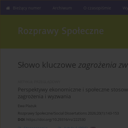
Bieżący numer
Archiwum
O czasopiśmie
Wy
Słowo kluczowe
zagrożenia zw
ARTYKUŁ PRZEGLĄDOWY
Perspektywy ekonomiczne i społeczne stosowan
zagrożenia i wyzwania
Ewa Plażuk
Rozprawy Społeczne/Social Dissertations 2026;20(1):143-153
DOI
:
https://doi.org/10.29316/rs/222530