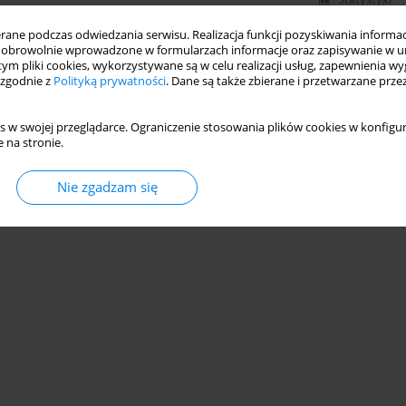
ne podczas odwiedzania serwisu. Realizacja funkcji pozyskiwania informacj
obrowolnie wprowadzone w formularzach informacje oraz zapisywanie w u
 tym pliki cookies, wykorzystywane są w celu realizacji usług, zapewnienia 
 zgodnie z
Polityką prywatności
. Dane są także zbierane i przetwarzane prze
s w swojej przeglądarce. Ograniczenie stosowania plików cookies w konfigur
 na stronie.
Nie zgadzam się