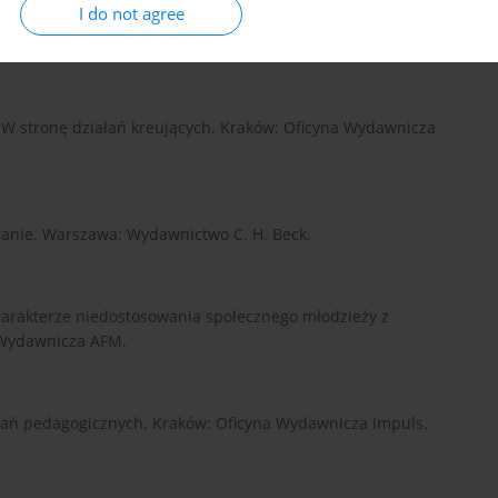
I do not agree
zacji. Warszawa: Wydawnictwo Naukowe PWN.
. W stronę działań kreujących. Kraków: Oficyna Wydawnicza
ydanie. Warszawa: Wydawnictwo C. H. Beck.
harakterze niedostosowania społecznego młodzieży z
 Wydawnicza AFM.
dań pedagogicznych. Kraków: Oficyna Wydawnicza Impuls.