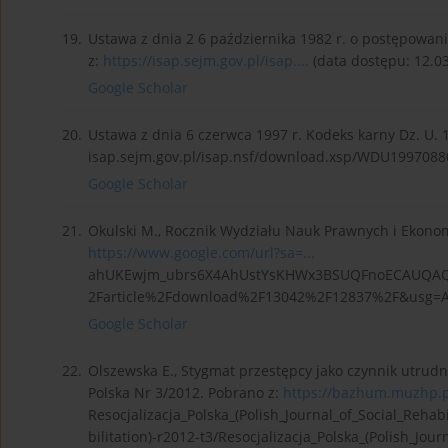
19.
Ustawa z dnia 2 6 października 1982 r. o postępowani
z:
https://isap.sejm.gov.pl/isap....
(data dostępu: 12.03
Google Scholar
20.
Ustawa z dnia 6 czerwca 1997 r. Kodeks karny Dz. U. 1
isap.sejm.gov.pl/isap.nsf/download.xsp/WDU19970880
Google Scholar
21.
Okulski M., Rocznik Wydziału Nauk Prawnych i Ekonomi
https://www.google.com/url?sa=...
ahUKEwjm_ubrs6X4AhUstYsKHWx3BSUQFnoECAUQAQ&u
2Farticle%2Fdownload%2F13042%2F12837%2F&usg=AO
Google Scholar
22.
Olszewska E., Stygmat przestępcy jako czynnik utrudn
Polska Nr 3/2012. Pobrano z:
https://bazhum.muzhp.pl
Resocjalizacja_Polska_(Polish_Journal_of_Social_Rehabi
bilitation)-r2012-t3/Resocjalizacja_Polska_(Polish_Jour