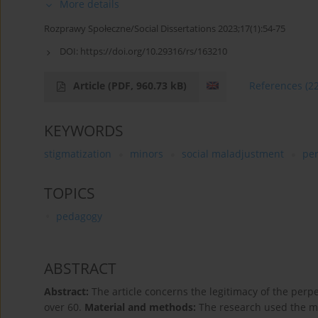
More details
Rozprawy Społeczne/Social Dissertations 2023;17(1):54-75
DOI:
https://doi.org/10.29316/rs/163210
Article
(PDF, 960.73 kB)
References
(2
KEYWORDS
stigmatization
minors
social maladjustment
per
TOPICS
pedagogy
ABSTRACT
Abstract:
The article concerns the legitimacy of the perp
over 60.
Material and methods:
The research used the me