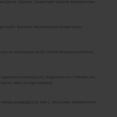
tencjarnej. Gdańsk: Uniwersytet Gdański Wydawnictwo
gogicznych. Rzeszów: Wydawnictwo Uniwersytetu
encjarne realizowane przez Służbę Więzienną w Polsce.
ne zagadnienia teoretyczne, diagnostyczne i metodyczne.
ej im. Marii Grzegorzewskiej.
ia i praktyka pedagogiczna Tom 2. Warszawa: Wydawnictwo