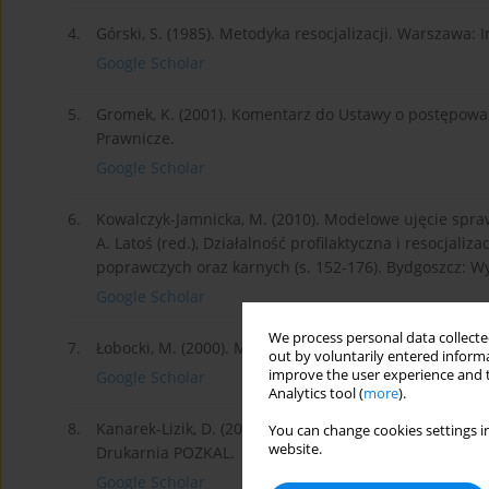
4.
Górski, S. (1985). Metodyka resocjalizacji. Warszaw
Google Scholar
5.
Gromek, K. (2001). Komentarz do Ustawy o postępow
Prawnicze.
Google Scholar
6.
Kowalczyk-Jamnicka, M. (2010). Modelowe ujęcie sprawc
A. Latoś (red.), Działalność profilaktyczna i resocja
poprawczych oraz karnych (s. 152-176). Bydgoszcz: 
Google Scholar
We process personal data collected
7.
Łobocki, M. (2000). Metody i techniki badań pedagogi
out by voluntarily entered informa
improve the user experience and t
Google Scholar
Analytics tool (
more
).
8.
Kanarek-Lizik, D. (2017). Adaptacja skazanych do wa
You can change cookies settings in
website.
Drukarnia POZKAL.
Google Scholar