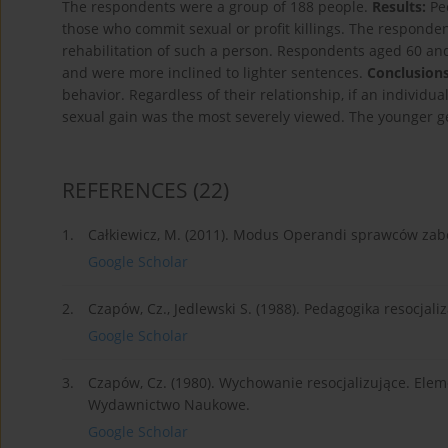
The respondents were a group of 188 people.
Results:
Peo
those who commit sexual or profit killings. The responden
rehabilitation of such a person. Respondents aged 60 and
and were more inclined to lighter sentences.
Conclusions
behavior. Regardless of their relationship, if an individu
sexual gain was the most severely viewed. The younger gen
REFERENCES
(22)
1.
Całkiewicz, M. (2011). Modus Operandi sprawców zab
Google Scholar
2.
Czapów, Cz., Jedlewski S. (1988). Pedagogika resocj
Google Scholar
3.
Czapów, Cz. (1980). Wychowanie resocjalizujące. Ele
Wydawnictwo Naukowe.
Google Scholar