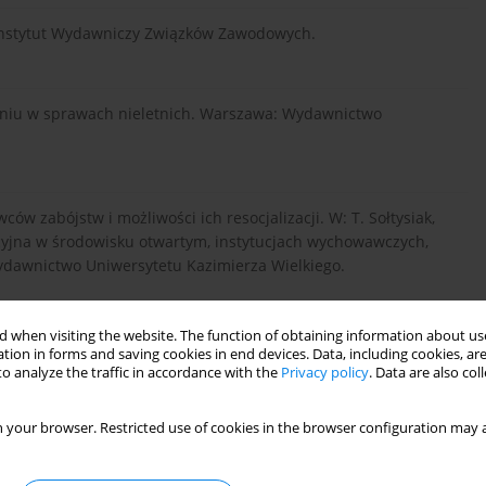
a: Instytut Wydawniczy Związków Zawodowych.
aniu w sprawach nieletnich. Warszawa: Wydawnictwo
ów zabójstw i możliwości ich resocjalizacji. W: T. Sołtysiak,
lizacyjna w środowisku otwartym, instytucjach wychowawczych,
Wydawnictwo Uniwersytetu Kazimierza Wielkiego.
 when visiting the website. The function of obtaining information about use
cznych. Kraków: Oficyna Wydawnicza ,,Impuls”.
tion in forms and saving cookies in end devices. Data, including cookies, are
o analyze the traffic in accordance with the
Privacy policy
. Data are also co
runków więziennych w Polsce, Włocławek; Inowrocław:
 your browser. Restricted use of cookies in the browser configuration may a