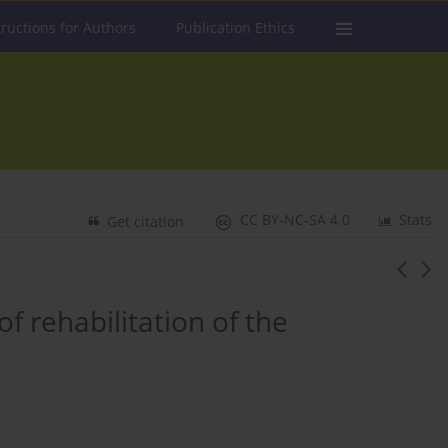
tructions for Authors
Publication Ethics
CC BY-NC-SA 4.0
Stats
Get citation
of rehabilitation of the