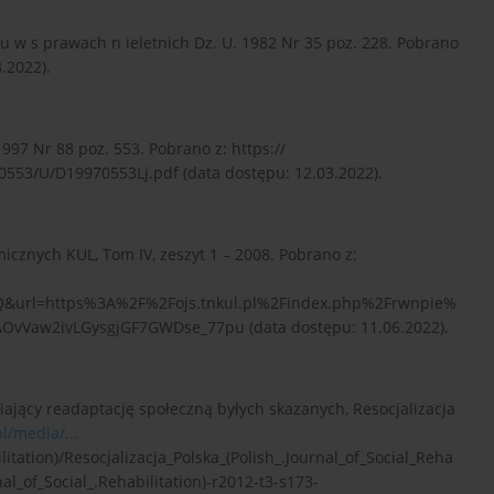
u w s prawach n ieletnich Dz. U. 1982 Nr 35 poz. 228. Pobrano
.2022).
997 Nr 88 poz. 553. Pobrano z: https://
553/U/D19970553Lj.pdf (data dostępu: 12.03.2022).
cznych KUL, Tom IV, zeszyt 1 – 2008. Pobrano z:
rl=https%3A%2F%2Fojs.tnkul.pl%2Findex.php%2Frwnpie%
vVaw2ivLGysgjGF7GWDse_77pu (data dostępu: 11.06.2022).
iający readaptację społeczną byłych skazanych, Resocjalizacja
/media/...
litation)/Resocjalizacja_Polska_(Polish_.Journal_of_Social_Reha
nal_of_Social_.Rehabilitation)-r2012-t3-s173-