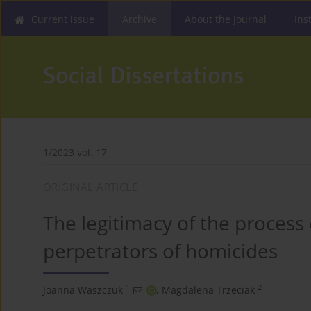
Current issue
Archive
About the Journal
Ins
1/2023 vol. 17
ORIGINAL ARTICLE
The legitimacy of the process 
perpetrators of homicides
1
2
Joanna Waszczuk
,
Magdalena Trzeciak