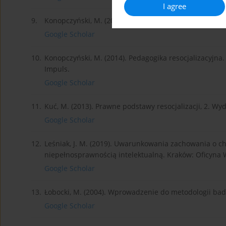
I agree
9.
Konopczyński, M. (2006). Metody twórczej resocjali
Google Scholar
10.
Konopczyński, M. (2014). Pedagogika resocjalizacyjna
Impuls.
Google Scholar
11.
Kuć, M. (2013). Prawne podstawy resocjalizacji, 2. W
Google Scholar
12.
Leśniak, J. M. (2019). Uwarunkowania zachowania o c
niepełnosprawnością intelektualną. Kraków: Oficyna
Google Scholar
13.
Łobocki, M. (2004). Wprowadzenie do metodologii ba
Google Scholar